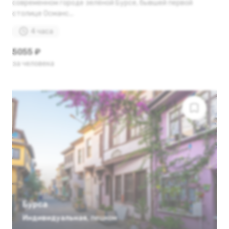
современном городе зелёной Бурсе, бывшей первой
столице Османс...
4 часа
5055 ₽
за человека
Бурса
Индивидуальная
,
пешком