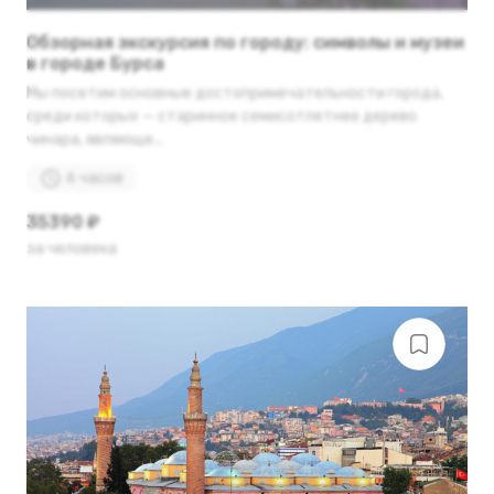
Обзорная экскурсия по городу: символы и музеи
в городе Бурса
Мы посетим основные достопримечательности города,
среди которых — старинное семисотлетнее дерево
чинара, являюще...
6 часов
35390 ₽
за человека