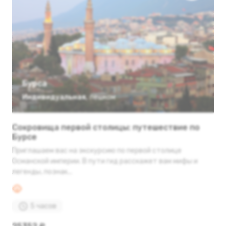
Бурса
Индивидуальная
,
пешком
Сокровища первой столицы: путешествие по
Бурсе
Приглашаем вас на экскурсию по первой столице
Османской империи. В пути гид расскажет вам мифы и
легенды, познак...
5 часов