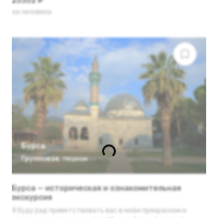
25352 ₽
за человека
Бурса
Групповая
,
пешком
Бурса — историческая и ознакомительная
экскурсия
Я буду рад приветствовать вас в моём прекрасном и