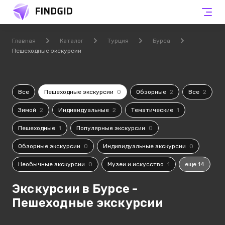
Главная
Каталог
Турция
Бурса
Пешеходные экскурсии
Все
Пешеходные экскурсии
0
Обзорные
2
Все
2
Зимой
2
Индивидуальные
2
Тематические
1
Пешеходные
1
Популярные экскурсии
0
Обзорные экскурсии
0
Индивидуальные экскурсии
0
Необычные экскурсии
0
Музеи и искусство
1
еще 14
Экскурсии в Бурсе -
Пешеходные экскурсии