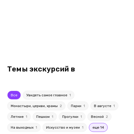
Темы экскурсий в
Все
Увидеть самое главное
1
Монастыри, церкви, храмы
2
Парки
1
В августе
1
Летние
1
Пешком
1
Прогулки
1
Весной
2
На выходных
1
Искусство и музеи
1
еще 14