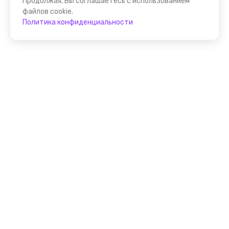
Продолжая, Вы соглашаетесь с использованием
файлов cookie.
Политика конфиденциальности
Присоединяйтесь к
FindGid!
Размещайте свои экскурсии уже прямо сейчас!
Стать гидом на FindGid