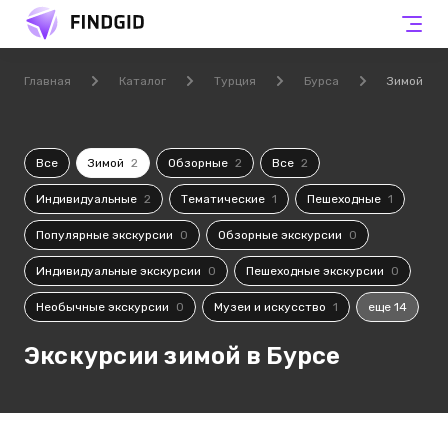
Главная
Каталог
Турция
Бурса
Зимой
Все
Зимой
2
Обзорные
2
Все
2
Индивидуальные
2
Тематические
1
Пешеходные
1
Популярные экскурсии
0
Обзорные экскурсии
0
Индивидуальные экскурсии
0
Пешеходные экскурсии
0
Необычные экскурсии
0
Музеи и искусство
1
еще 14
Экскурсии зимой в Бурсе