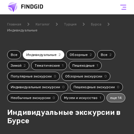
Главная
Каталог
Турция
Бурса
Индивидуальные
Все
Индивидуальные
2
Обзорные
2
Все
2
Зимой
2
Тематические
1
Пешеходные
1
Популярные экскурсии
0
Обзорные экскурсии
0
Индивидуальные экскурсии
0
Пешеходные экскурсии
0
Необычные экскурсии
0
Музеи и искусство
1
еще 14
Индивидуальные экскурсии в
Бурсе