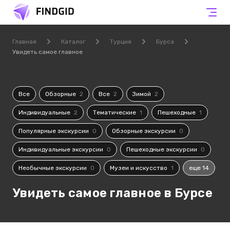
Главная
Каталог
Турция
Бурса
Увидеть самое главное
Все
Обзорные
2
Все
2
Зимой
2
Индивидуальные
2
Тематические
1
Пешеходные
1
Популярные экскурсии
0
Обзорные экскурсии
0
Индивидуальные экскурсии
0
Пешеходные экскурсии
0
Необычные экскурсии
0
Музеи и искусство
1
еще 14
Увидеть самое главное в Бурсе