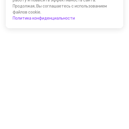
работу и повысить эффективность сайта.
Продолжая, Вы соглашаетесь с использованием
файлов cookie.
Политика конфиденциальности
Присоединяйтесь к
FindGid!
Размещайте свои экскурсии уже прямо сейчас!
Стать гидом на FindGid