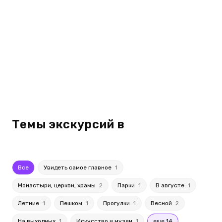
Темы экскурсий в
Все
Увидеть самое главное
1
Монастыри, церкви, храмы
2
Парки
1
В августе
1
Летние
1
Пешком
1
Прогулки
1
Весной
2
На выходных
1
Искусство и музеи
1
еще 14