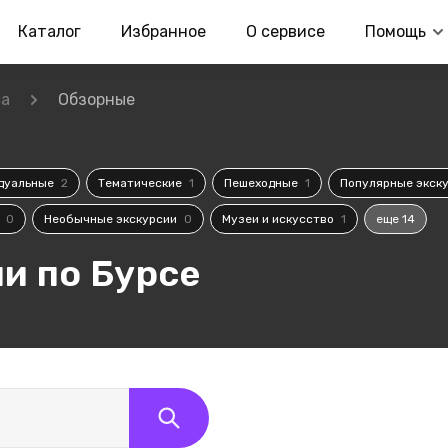
Каталог
Избранное
О сервисе
Помощь
са
Обзорные
дуальные
2
Тематические
1
Пешеходные
1
Популярные экск
и
0
Необычные экскурсии
0
Музеи и искусство
1
еще 14
и по Бурсе