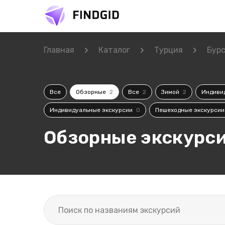
Главная
Каталог
Турция
Бур
Все
Обзорные
2
Все
2
Зимой
2
Индиви
Индивидуальные экскурсии
0
Пешеходные экскурси
Обзорные экскурси