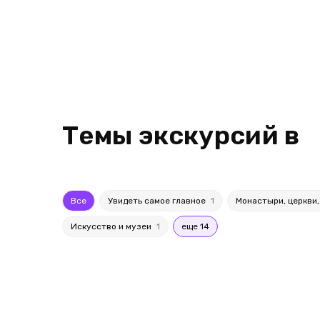
Темы экскурсий в
Все
Увидеть самое главное
1
Монастыри, церкви
Искусство и музеи
1
еще 14