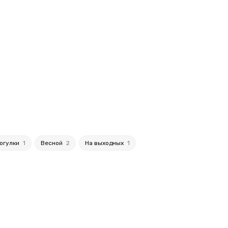
огулки
1
Весной
2
На выходных
1