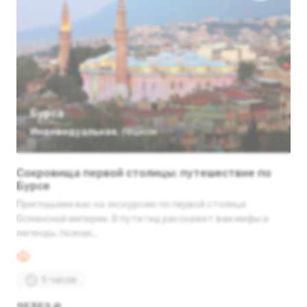
Бурса
Индивидуальная
,
пешком
Сокровища первой столицы: путешествие по
Бурсе
Приглашаем вас на экскурсию по первой столице
Османской империи. В пути гид расскажет вам мифы и
легенды, познак...
5 часов