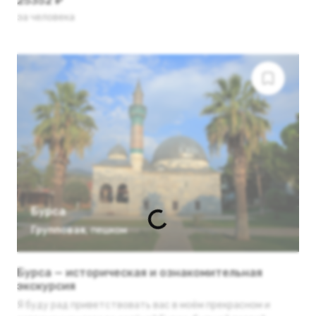
25352 ₽
за человека
Бурса
Групповая
,
пешком
Бурса — историческая и ознакомительная
экскурсия
Я буду рад приветствовать вас в моём прекрасном и