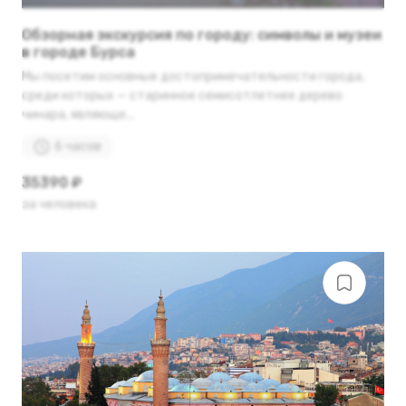
Обзорная экскурсия по городу: символы и музеи
в городе Бурса
Мы посетим основные достопримечательности города,
среди которых — старинное семисотлетнее дерево
чинара, являюще...
6 часов
35390 ₽
за человека