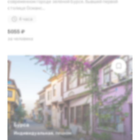
современном городе зелёной Бурсе, бывшей первой
столице Османс...
4 часа
5055 ₽
за человека
Бурса
Индивидуальная
,
пешком