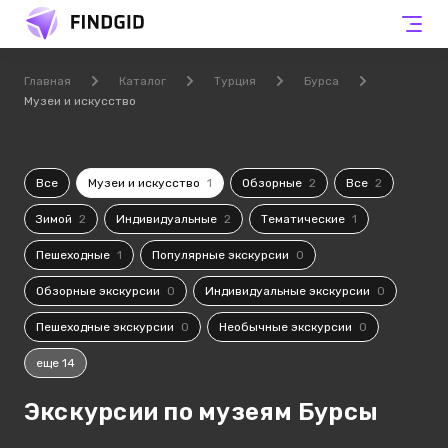
Главная
Каталог
Турция
Бурса
Музеи и искусство
Все
Музеи и искусство
1
Обзорные
2
Все
2
Зимой
2
Индивидуальные
2
Тематические
1
Пешеходные
1
Популярные экскурсии
0
Обзорные экскурсии
0
Индивидуальные экскурсии
0
Пешеходные экскурсии
0
Необычные экскурсии
0
еще 14
Экскурсии по музеям Бурсы