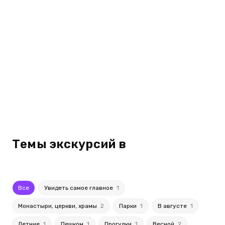
Темы экскурсий в
Все
Увидеть самое главное
1
Монастыри, церкви, храмы
2
Парки
1
В августе
1
Летние
1
Пешком
1
Прогулки
1
Весной
2