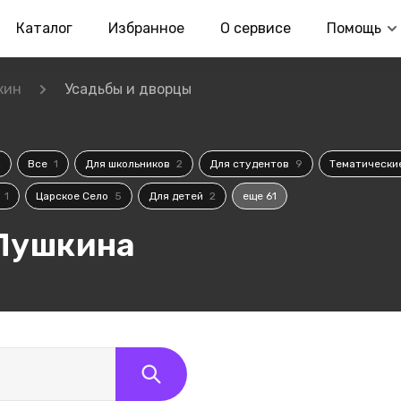
Каталог
Избранное
О сервисе
Помощь
кин
Усадьбы и дворцы
2
Все
1
Для школьников
2
Для студентов
9
Тематически
м
1
Царское Село
5
Для детей
2
еще 61
 Пушкина