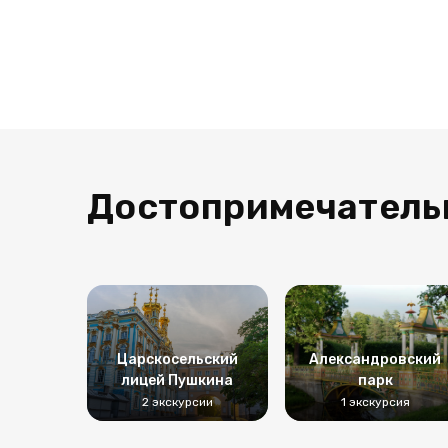
Достопримечатель
Царскосельский
Александровский
лицей Пушкина
парк
2 экскурсии
1 экскурсия