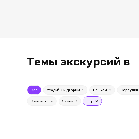
Темы экскурсий в
Все
Усадьбы и дворцы
1
Пешком
2
Переулки
В августе
6
Зимой
1
еще 61