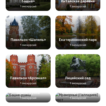
башня»
Китайская деревня
1 экскурсий
1 экскурсий
Павильон «Шапель»
Екатерининский парк
1 экскурсий
1 экскурсий
Павильон «Арсенал»
Лицейский сад
1 экскурсий
1 экскурсий
Мраморный
Башня-руина
(Палладиев) мост
1 экскурсий
1 экскурсий
Павильон «Грот»
Адмиралтейство