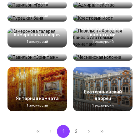
1 экскурсий
1 экскурсий
Турецкая баня
Крестовый мост
1 экскурсий
1 экскурсий
Павильон «Холодная
баня» с Агатовыми
Камеронова галерея
комнатами
1 экскурсий
1 экскурсий
Павильон «Эрмитаж»
Чесменская колонна
1 экскурсий
1 экскурсий
Екатерининский
Янтарная комната
дворец
1 экскурсий
1 экскурсий
‹‹
‹
1
2
›
››