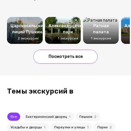
Царскосельский
Александровский
Ратная
Ал
лицей Пушкина
парк
палата
2 экскурсии
1 экскурсия
1 экскурсия
Посмотреть все
Темы экскурсий в
Все
Екатерининский дворец
1
Пешком
2
Усадьбы и дворцы
1
Переулки и улицы
1
Парки
2