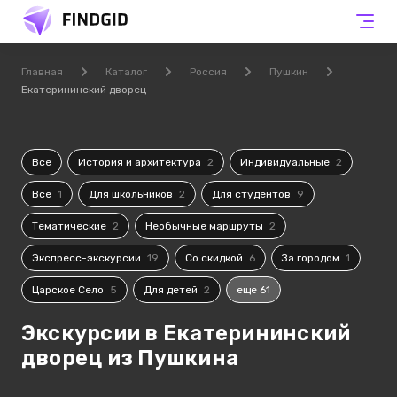
Главная
Каталог
Россия
Пушкин
Екатерининский дворец
Все
История и архитектура
2
Индивидуальные
2
Все
1
Для школьников
2
Для студентов
9
Тематические
2
Необычные маршруты
2
Экспресс-экскурсии
19
Со скидкой
6
За городом
1
Царское Село
5
Для детей
2
еще 61
Экскурсии в Екатерининский
дворец из Пушкина