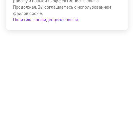
работу и повысить эффективность сайта.
Продолжая, Вы соглашаетесь с использованием
файлов cookie.
Политика конфиденциальности
Присоединяйтесь к
FindGid!
Размещайте свои экскурсии уже прямо сейчас!
Стать гидом на FindGid