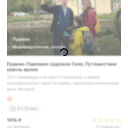
Пушкин
Индивидуальная
,
пешком
Пушкин-Павловск-Царское Село. Путешествие
сквозь время
Этот экомаршрут не просто экскурсия, а живое
погружение в историю, ботанику, экологию и инженерное
дело. Мы прой...
2 ч 30 мин
1416 ₽
за человека
Отзывов нет