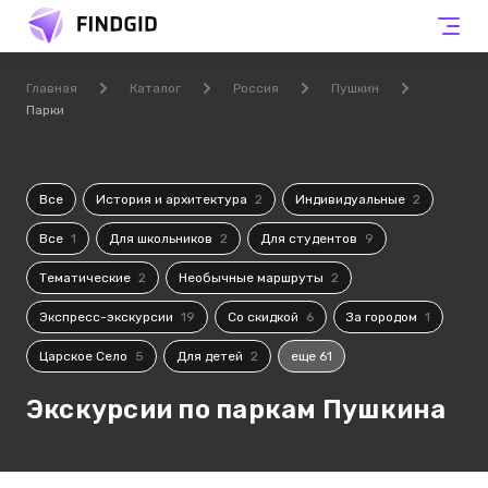
Главная
Каталог
Россия
Пушкин
Парки
Все
История и архитектура
2
Индивидуальные
2
Все
1
Для школьников
2
Для студентов
9
Тематические
2
Необычные маршруты
2
Экспресс-экскурсии
19
Со скидкой
6
За городом
1
Царское Село
5
Для детей
2
еще 61
Экскурсии по паркам Пушкина