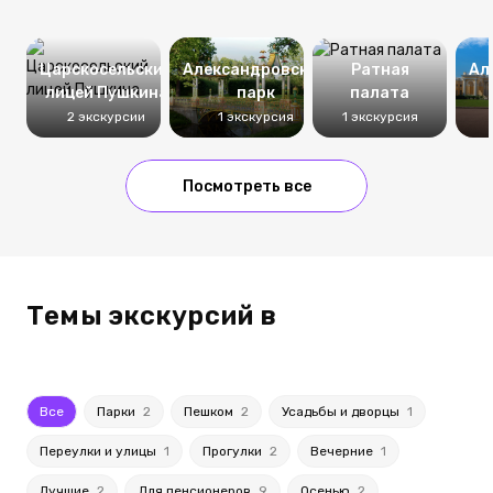
Царскосельский
Александровский
Ратная
Ал
лицей Пушкина
парк
палата
2 экскурсии
1 экскурсия
1 экскурсия
Посмотреть все
Темы экскурсий в
Все
Парки
2
Пешком
2
Усадьбы и дворцы
1
Переулки и улицы
1
Прогулки
2
Вечерние
1
Лучшие
2
Для пенсионеров
9
Осенью
2