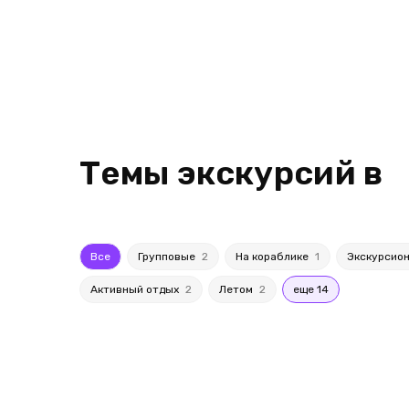
Темы экскурсий в
Все
Групповые
2
На кораблике
1
Экскурсио
Активный отдых
2
Летом
2
еще 14