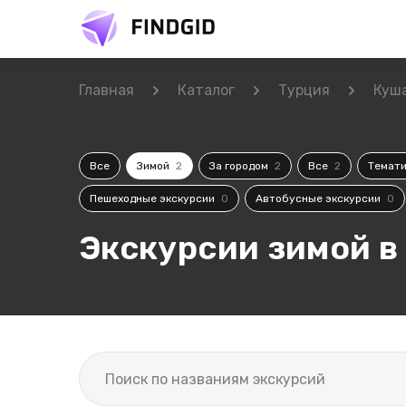
Главная
Каталог
Турция
Куш
Все
Зимой
2
За городом
2
Все
2
Темат
Пешеходные экскурсии
0
Автобусные экскурсии
0
Экскурсии зимой в