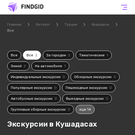
Главная
Каталог
Турция
Кушадасы
Все
Все
Все
2
За городом
2
Тематические
1
Зимой
2
На автомобиле
1
Индивидуальные экскурсии
0
Обзорные экскурсии
0
Популярные экскурсии
0
Пешеходные экскурсии
0
Автобусные экскурсии
0
Выездные экскурсии
0
Групповые сборные экскурсии
0
еще 14
Экскурсии в Кушадасах