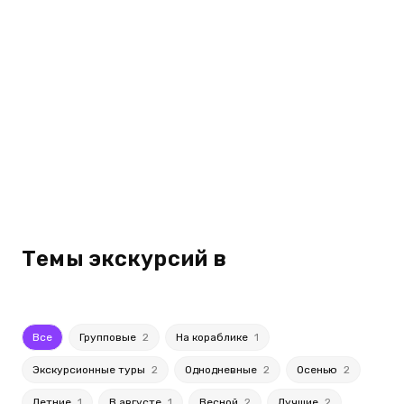
Темы экскурсий в
Все
Групповые
2
На кораблике
1
Экскурсионные туры
2
Однодневные
2
Осенью
2
Летние
1
В августе
1
Весной
2
Лучшие
2