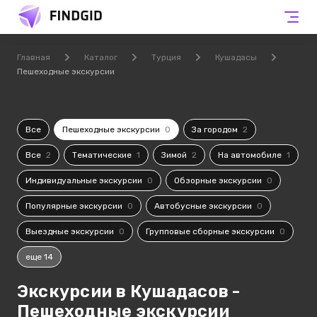
Главная
Каталог
Турция
Кушадасы
Пешеходные экскурсии
Все
Пешеходные экскурсии
0
За городом
2
Все
2
Тематические
1
Зимой
2
На автомобиле
1
Индивидуальные экскурсии
0
Обзорные экскурсии
0
Популярные экскурсии
0
Автобусные экскурсии
0
Выездные экскурсии
0
Групповые сборные экскурсии
0
еще 14
Экскурсии в Кушадасов -
Пешеходные экскурсии