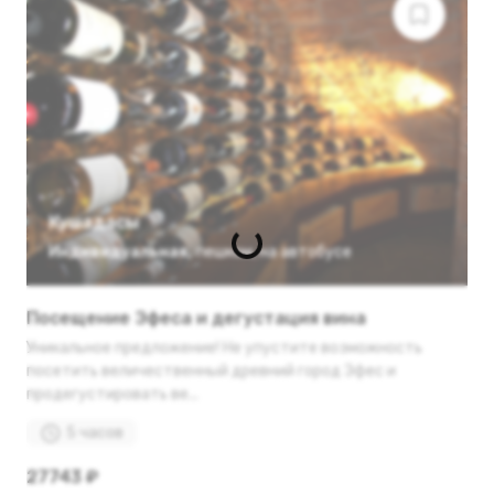
Кушадасы
Индивидуальная
,
пешком
,
на автобусе
Посещение Эфеса и дегустация вина
Уникальное предложение! Не упустите возможность
посетить величественный древний город Эфес и
продегустировать ве...
5 часов
27743 ₽