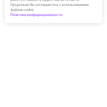
Продолжая, Вы соглашаетесь с использованием
файлов cookie.
Политика конфиденциальности
Присоединяйтесь к
FindGid!
Размещайте свои экскурсии уже прямо сейчас!
Стать гидом на FindGid