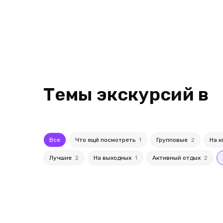
Темы экскурсий в
Все
Что ещё посмотреть
1
Групповые
2
На 
Лучшие
2
На выходных
1
Активный отдых
2