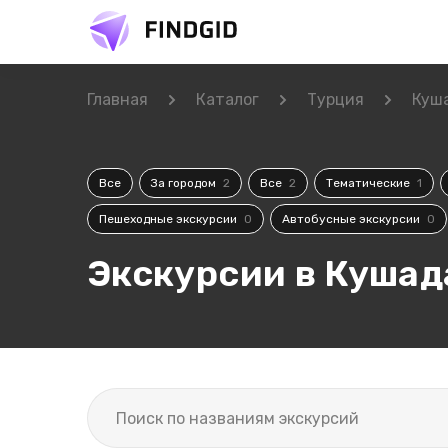
Главная
Каталог
Турция
Куш
Все
За городом
2
Все
2
Тематические
1
Пешеходные экскурсии
0
Автобусные экскурсии
0
Экскурсии в Кушад