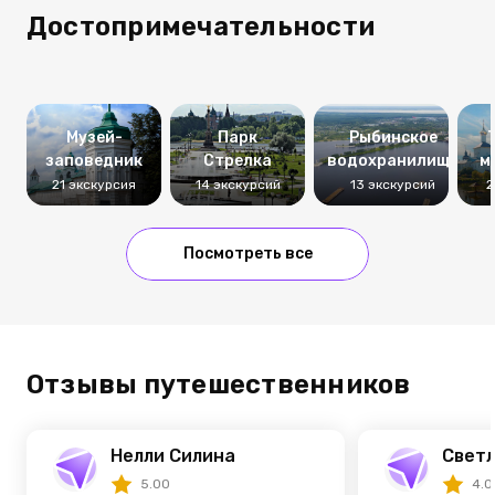
Достопримечательности
Музей-
Парк
Рыбинское
заповедник
Стрелка
водохранилище
м
21 экскурсия
14 экскурсий
13 экскурсий
2
Посмотреть все
Отзывы путешественников
Нелли Силина
Светл
5.00
4.0