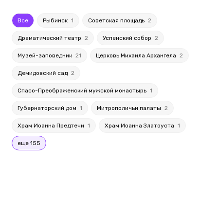
Все
Рыбинск
1
Советская площадь
2
Драматический театр
2
Успенский собор
2
Музей-заповедник
21
Церковь Михаила Архангела
2
Демидовский сад
2
Спасо-Преображенский мужской монастырь
1
Губернаторский дом
1
Митрополичьи палаты
2
Храм Иоанна Предтечи
1
Храм Иоанна Златоуста
1
еще 155