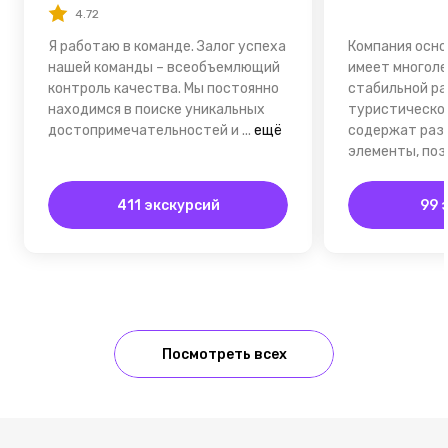
4.72
Я работаю в команде. Залог успеха
Компания осно
нашей команды – всеобъемлющий
имеет многол
контроль качества. Мы постоянно
стабильной ра
находимся в поиске уникальных
туристическом
достопримечательностей и
...
ещё
содержат раз
элементы, по
411 экскурсий
99 
Посмотреть всех