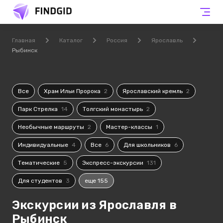
Главная
Каталог
Россия
Ярославль
Рыбинск
Все
Храм Ильи Пророка
2
Ярославский кремль
2
Парк Стрелка
14
Толгский монастырь
2
Необычные маршруты
2
Мастер-классы
1
Индивидуальные
4
Все
6
Для школьников
6
Тематические
5
Экспресс-экскурсии
131
Для студентов
3
еще 155
Экскурсии из Ярославля в
Рыбинск