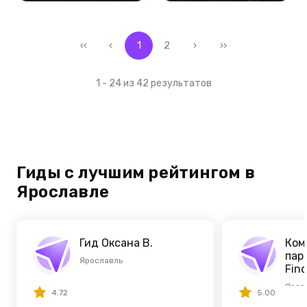
‹‹
‹
1
2
›
››
1 - 24 из 42 результатов
Гиды с лучшим рейтингом в
Ярославле
Гид Оксана В.
Ком
пар
Ярославль
Fin
Ярос
4.72
5.00