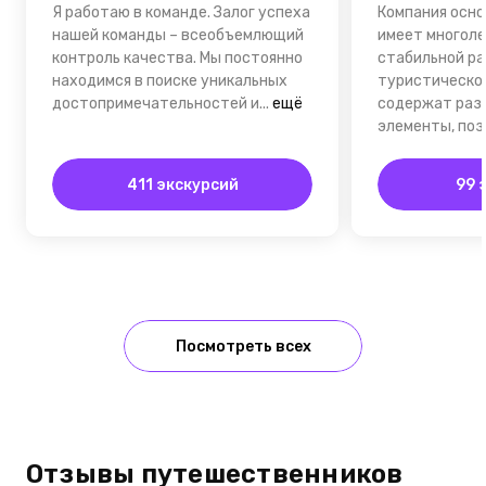
Я работаю в команде. Залог успеха
Компания осно
нашей команды – всеобъемлющий
имеет многол
контроль качества. Мы постоянно
стабильной ра
находимся в поиске уникальных
туристическом
достопримечательностей и...
ещё
содержат раз
элементы, поз
411 экскурсий
99 
Посмотреть всех
Отзывы путешественников