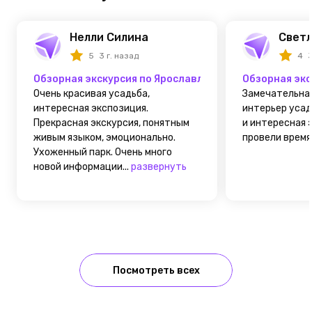
Нелли Силина
Светл
5
3 г. назад
4
3
Обзорная экскурсия по Ярославлю и посещение усад
Обзорная экс
Очень красивая усадьба,
Замечательная
интересная экспозиция.
интерьер усад
Прекрасная экскурсия, понятным
и интересная 
живым языком, эмоционально.
провели время
Ухоженный парк. Очень много
новой информации...
развернуть
Посмотреть всех