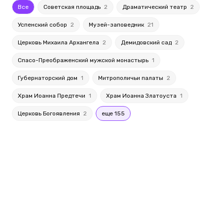
Все
Советская площадь
2
Драматический театр
2
Успенский собор
2
Музей-заповедник
21
Церковь Михаила Архангела
2
Демидовский сад
2
Спасо-Преображенский мужской монастырь
1
Губернаторский дом
1
Митрополичьи палаты
2
Храм Иоанна Предтечи
1
Храм Иоанна Златоуста
1
Церковь Богоявления
2
еще 155