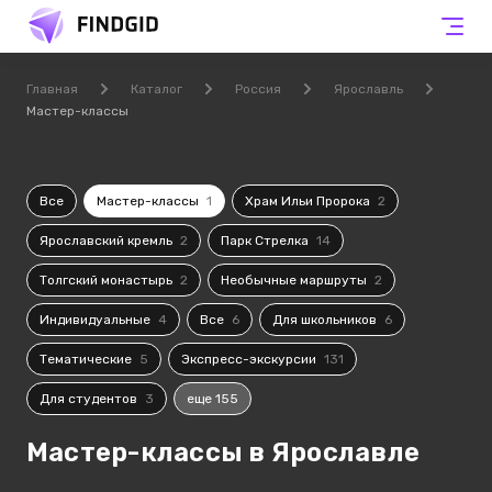
Главная
Каталог
Россия
Ярославль
Мастер-классы
Все
Мастер-классы
1
Храм Ильи Пророка
2
Ярославский кремль
2
Парк Стрелка
14
Толгский монастырь
2
Необычные маршруты
2
Индивидуальные
4
Все
6
Для школьников
6
Тематические
5
Экспресс-экскурсии
131
Для студентов
3
еще 155
Мастер-классы в Ярославле