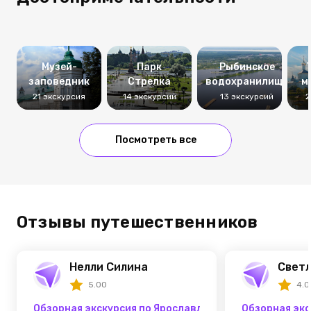
Музей-
Парк
Рыбинское
заповедник
Стрелка
водохранилище
м
21 экскурсия
14 экскурсий
13 экскурсий
2
Посмотреть все
Отзывы путешественников
Нелли Силина
Светл
5.00
4.0
Обзорная экскурсия по Ярославлю и посещение усад
Обзорная экс