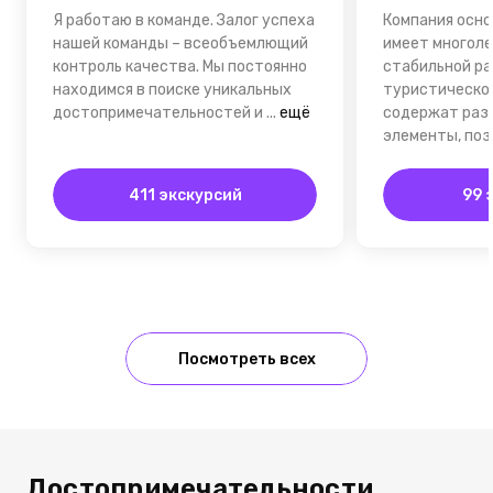
Я работаю в команде. Залог успеха
Компания осно
нашей команды – всеобъемлющий
имеет многол
контроль качества. Мы постоянно
стабильной ра
находимся в поиске уникальных
туристическом
достопримечательностей и
...
ещё
содержат раз
элементы, по
411 экскурсий
99 
Посмотреть всех
Достопримечательности