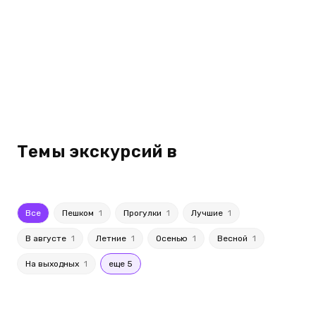
Темы экскурсий в
Все
Пешком
1
Прогулки
1
Лучшие
1
В августе
1
Летние
1
Осенью
1
Весной
1
На выходных
1
еще 5