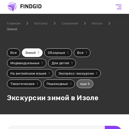
Главная
Каталог
Словения
Изола
Зимой
Все
Зимой
1
Обзорные
1
Все
1
Индивидуальные
1
Для детей
1
На английском языке
1
Экспресс-экскурсии
1
Тематические
1
Пешеходные
1
еще 5
Экскурсии зимой в Изоле