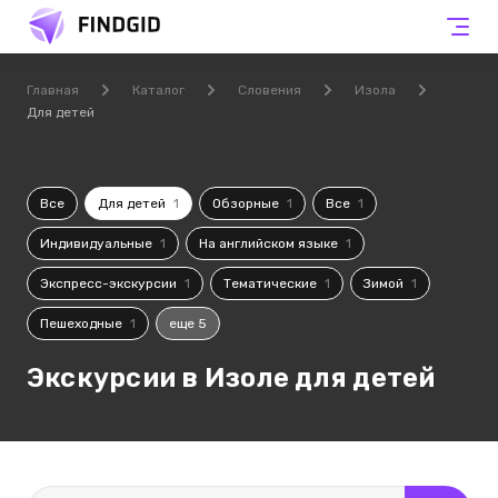
Главная
Каталог
Словения
Изола
Для детей
Все
Для детей
1
Обзорные
1
Все
1
Индивидуальные
1
На английском языке
1
Экспресс-экскурсии
1
Тематические
1
Зимой
1
Пешеходные
1
еще 5
Экскурсии в Изоле для детей