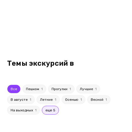
Темы экскурсий в
Все
Пешком
1
Прогулки
1
Лучшие
1
В августе
1
Летние
1
Осенью
1
Весной
1
На выходных
1
еще 5