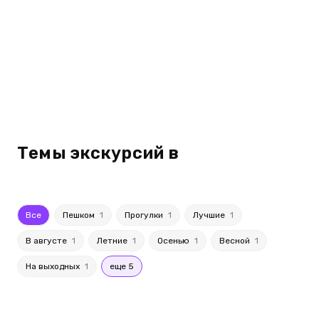
Темы экскурсий в
Все
Пешком
1
Прогулки
1
Лучшие
1
В августе
1
Летние
1
Осенью
1
Весной
1
На выходных
1
еще 5