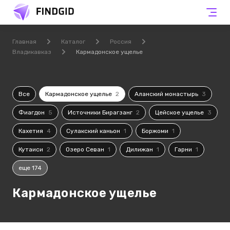
Главная
Каталог
Россия
Владикавказ
Кармадонское ущелье
Все
Кармадонское ущелье
2
Аланский монастырь
3
Фиагдон
5
Источники Бирагзанг
2
Цейское ущелье
3
Кахетия
4
Сулакский каньон
1
Боржоми
1
Кутаиси
2
Озеро Севан
1
Дилижан
1
Гарни
1
еще 174
Кармадонское ущелье