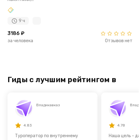
9 ч
3186 ₽
за человека
Отзывов нет
Гиды с лучшим рейтингом в
Владикавказ
Влад
4.83
4.78
Туроператор по внутреннему
Наша цель - д