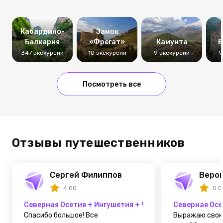
Кабардино-
Замок
Балкария
«Фрегат»
Камунта
В
347 экскурсий
10 экскурсий
9 экскурсий
9
Посмотреть все
Отзывы путешественников
Сергей Филиппов
Веро
4.00
5.0
Северная Осетия + Ингушетия + Чечня
Северная Осе
Спасибо большое! Все
Выражаю свою