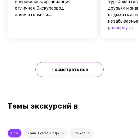
понравилось, организация
тур. Обязател
отличная. Экскурсовод
друзьям и зна
замечательный....
отдыхать эти 
незабываемые 
развернуть
Посмотреть все
Темы экскурсий в
Все
Храм Тхаба-Ерды
6
Эгикал
8