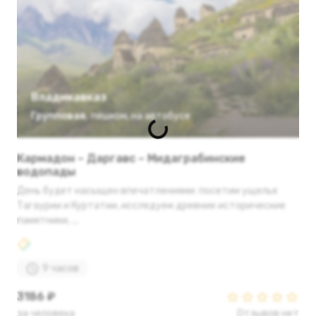
Владикавказ
Групповая
,
пешком
,
на автобусе
Кармадон – Даргавс – Мидаграбинские
водопады
День будет насыщен впечатлениями: посетим ущелья
Тагаурии и Куртатии, исследуем древние исторические
памятники, ...
9 часов
3186 ₽
за человека
Отзывов нет