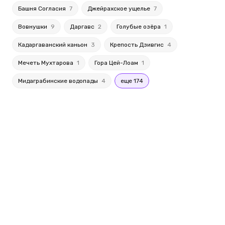
Башня Согласия
7
Джейрахское ущелье
7
Вовнушки
9
Даргавс
2
Голубые озёра
1
Кадаргаванский каньон
3
Крепость Дзивгис
4
Мечеть Мухтарова
1
Гора Цей-Лоам
1
Мидаграбинские водопады
4
еще 174