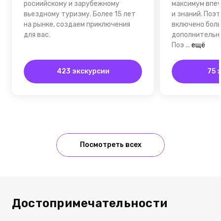
росиийскому и зарубежному
максимум впе
вьездному туризму. Более 15 лет
и знаний. Поэ
на рынке, создаем приключения
включено боль
для вас.
дополнительны
Поэ
...
ещё
423 экскурсии
75 
Посмотреть всех
Достопримечательности