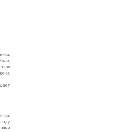
века.
Храм,
соток
дони.
ищает
етра,
хладу
мнями