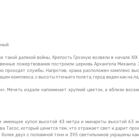
зный
е такой далекой войны. Крепость Грозную возвели в начале XIX 
венные пожертвования построили церковь Архангела Михаила. 
но проходят службы. Напротив, храма расположен комплекс вы
шен комплекса, с высоты птичьего полета, город виден как на ла
и». Мечеть издали напоминает хрупкий цветок, а вблизи восх
е имеющее купол высотой 43 метра и минареты высотой 63 м
ва Тасос, который ценится тем, что отражает свет и дарит про
 более двух с половиной тонн и 395 светильников украшены ка