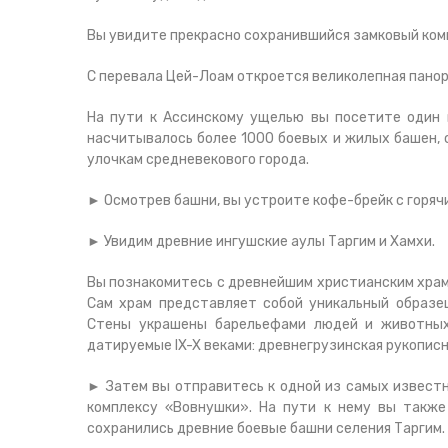
Вы увидите прекрасно сохранившийся замковый комп
С перевала Цей-Лоам откроется великолепная пано
На пути к Ассинскому ущелью вы посетите один 
насчитывалось более 1000 боевых и жилых башен, 
улочкам средневекового города.
► Осмотрев башни, вы устроите кофе-брейк с горяч
► Увидим древние ингушские аулы Таргим и Хамхи.
Вы познакомитесь с древнейшим христианским храм 
Сам храм представляет собой уникальный образе
Стены украшены барельефами людей и животных,
датируемые IX-X веками: древнегрузинская рукописна
► Затем вы отправитесь к одной из самых извест
комплексу «Вовнушки». На пути к нему вы также
сохранились древние боевые башни селения Таргим.