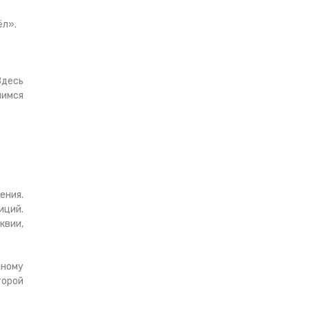
ёл».
Здесь
шимся
ения.
иций.
квии,
нному
торой