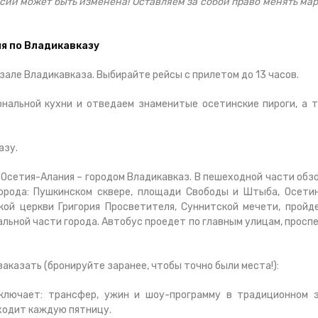
рсий может быть изменена! Оставляем за собой право менять ма
ия по Владикавказу
кзале Владикавказа. Выбирайте рейсы с прилетом до 13 часов.
нальной кухни и отведаем знаменитые осетинские пироги, а 
азу.
 Осетия-Алания – городом Владикавказ. В пешеходной части обз
орода: Пушкинском сквере, площади Свободы и Штыба, Осети
ой церкви Григория Просветителя, Суннитской мечети, пройд
альной части города. Автобус проедет по главным улицам, просп
аказать (бронируйте заранее, чтобы точно были места!):
включает: трансфер, ужин и шоу-программу в традиционном 
ходит каждую пятницу.