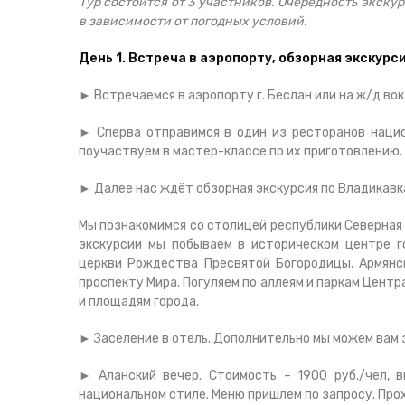
Тур состоится от 3 участников. Очередность экску
в зависимости от погодных условий.
День 1. Встреча в аэропорту, обзорная экскурс
► Встречаемся в аэропорту г. Беслан или на ж/д во
► Сперва отправимся в один из ресторанов нацио
поучаствуем в мастер-классе по их приготовлению.
► Далее нас ждёт обзорная экскурсия по Владикавк
Мы познакомимся со столицей республики Северная
экскурсии мы побываем в историческом центре г
церкви Рождества Пресвятой Богородицы, Армянск
проспекту Мира. Погуляем по аллеям и паркам Центр
и площадям города.
► Заселение в отель. Дополнительно мы можем вам з
► Аланский вечер. Стоимость – 1900 руб./чел, 
национальном стиле. Меню пришлем по запросу. Про