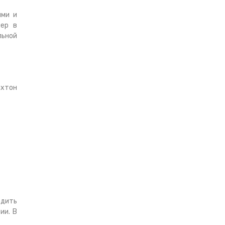
ями и
чер в
льной
ахтон
одить
ии. В