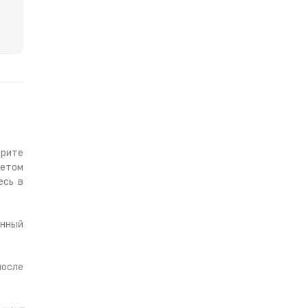
трите
Летом
есь в
енный
после