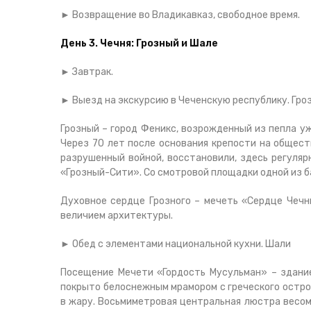
► Возвращение во Владикавказ, свободное время.
День 3. Чечня: Грозный и Шале
► Завтрак.
► Выезд на экскурсию в Чеченскую республику. Гро
Грозный – город Феникс, возрожденный из пепла уж
Через 70 лет после основания крепости на общест
разрушенный войной, восстановили, здесь регуляр
«Грозный-Сити». Со смотровой площадки одной из ба
Духовное сердце Грозного – мечеть «Сердце Чечн
величием архитектуры.
► Обед с элементами национальной кухни. Шали
Посещение Мечети «Гордость Мусульман» – здани
покрыто белоснежным мрамором с греческого остро
в жару. Восьмиметровая центральная люстра весом