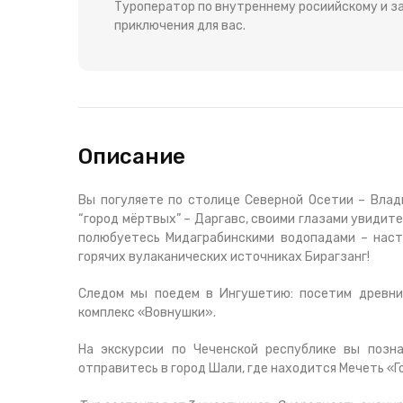
Туроператор по внутреннему росиийскому и за
приключения для вас.
Описание
Вы погуляете по столице Северной Осетии – Влад
“город мёртвых” – Даргавс, своими глазами увидит
полюбуетесь Мидаграбинскими водопадами – нас
горячих вулаканических источниках Бирагзанг!
Следом мы поедем в Ингушетию: посетим древни
комплекс «Вовнушки».
На экскурсии по Чеченской республике вы позн
отправитесь в город Шали, где находится Мечеть «