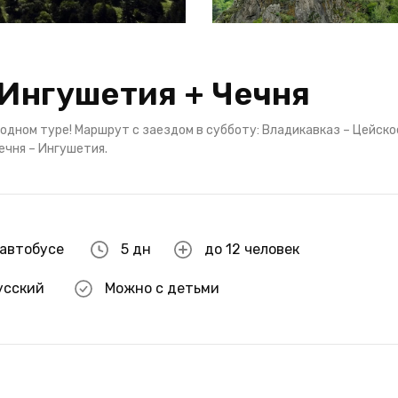
 Ингушетия + Чечня
одном туре! Маршрут с заездом в субботу: Владикавказ – Цейско
ечня – Ингушетия.
 автобусе
5 дн
до 12 человек
усский
Можно с детьми