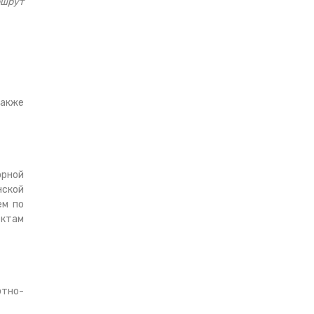
ршрут
также
орной
нской
ем по
ектам
этно-