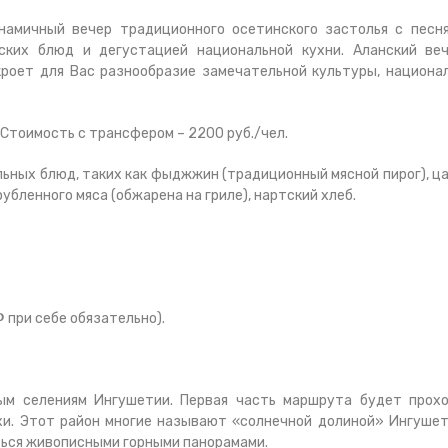
амичный вечер традиционного осетинского застолья с песн
ских блюд и дегустацией национальной кухни. Аланский ве
роет для Вас разнообразие замечательной культуры, национа
Стоимость с трансфером – 2200 руб./чел.
льных блюд, таких как фыджжин (традиционный мясной пирог), ц
 рубленного мяса (обжарена на гриле), нартский хлеб.
при себе обязательно).
ым селениям Ингушетии. Первая часть маршрута будет прох
хи. Этот район многие называют «солнечной долиной» Ингушет
ться живописными горными панорамами.