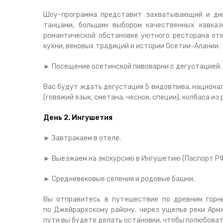
Шоу-программа представит захватывающий и дин
танцами, большим выбором качественных кавказ
романтической обстановке уютного ресторана отк
кухни, вековых традиций и истории Осетии-Алании.
► Посещение осетинской пивоварни с дегустацией. 
Вас будут ждать дегустация 5 видов пива, национа
(говяжий язык, сметана, чеснок, специи), колбаса из
День 2. Ингушетия
► Завтракаем в отеле.
► Выезжаем на экскурсию в Ингушетию (Паспорт РФ 
► Средневековые селения и родовые башни.
Вы отправитесь в путешествие по древним горн
по Джейрархскому району, через ущелье реки Арм
пути вы будете делать остановки, чтобы полюбова