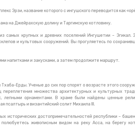
лекс Эрзи, название которого с ингушского переводится как «ор
рама на Джейрахскую долину и Таргимскую котловину.
из самых крупных и древних поселений Ингушетии – Эгикал. 
склепов и культовых сооружений. Вы прогуляетесь по сохранив
ими напитками и закусками, а затем продолжите маршрут.
Тхаба-Ерды. Ученые до сих пор спорят о возрасте этого сооруж
ц переплетения множества архитектурных и культурных трад
 лепными орнаментами. В храме были найдены ценные рели
я псалтырь и византийский солит Михаила III.
ных исторических достопримечательностей республики – баше
 полюбуетесь живописным видом на реку Асса, на берегу ко