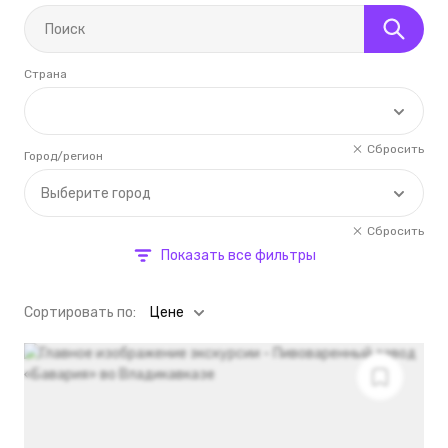
Страна
Сбросить
Город/регион
Выберите город
Сбросить
Показать все фильтры
Cортировать по:
Цене