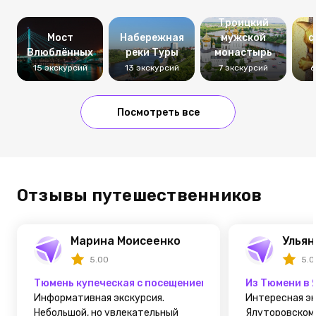
Свято-
Троицкий
Мост
Набережная
мужской
с
Влюблённых
реки Туры
монастырь
15 экскурсий
13 экскурсий
7 экскурсий
6
Посмотреть все
Отзывы путешественников
Марина Моисеенко
Ульян
5.00
5.0
Тюмень купеческая с посещением усадьбы Колокольн
Из Тюмени в 
Информативная экскурсия.
Интересная эк
Небольшой, но увлекательный
Ялуторовском 