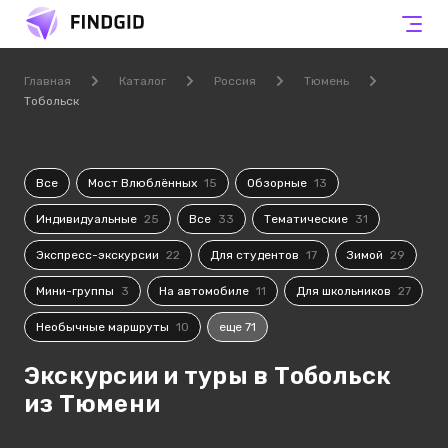
Главная
Каталог
Россия
Тюмень
Тобольск
Все
Мост Влюблённых
15
Обзорные
13
Индивидуальные
25
Все
33
Тематические
31
Экспресс-экскурсии
22
Для студентов
17
Зимой
29
Мини-группы
3
На автомобиле
11
Для школьников
27
Необычные маршруты
10
еще 71
Экскурсии и туры в Тобольск
из Тюмени