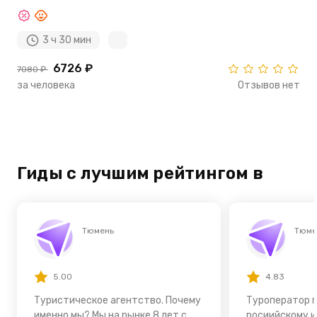
3 ч 30 мин
6726 ₽
7080 ₽
за человека
Отзывов нет
Гиды с лучшим рейтингом в
Тюмень
Тюме
5.00
4.83
Туристическое агентство. Почему
Туроператор 
именно мы? Мы на рынке 8 лет с
росиийскому 