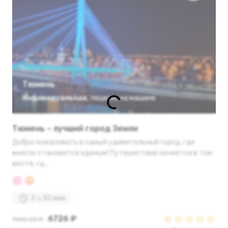
Тюмень
Индивидуальная
,
пешком
,
на машине
Тюмень – лучший город Земли
Добро пожаловать в самый удивительный город, где
многое становится единым! Путешествие начнётся в том
месте, гд...
3 ч 30 мин
6726 ₽
7080.00 ₽