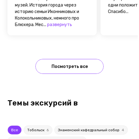
музей. История города через
одни положит
историю семьи Иконниковых и
Спасибо...
Колокольниковых, немного про
Блюхера. Мес...
развернуть
Посмотреть все
Темы экскурсий в
Все
Тобольск
6
Знаменский кафедральный собор
4