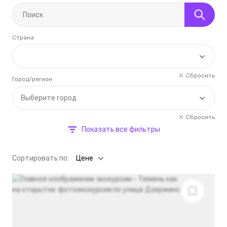
Страна
Сбросить
Город/регион
Выберите город
Сбросить
Показать все фильтры
Cортировать по:
Цене