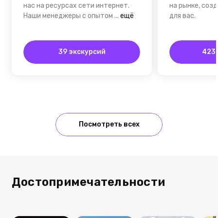
нас на ресурсах сети интернет.
на рынке, соз
Наши менеджеры с опытом
...
ещё
для вас.
39 экскурсий
423 
Посмотреть всех
Достопримечательности
Свято-