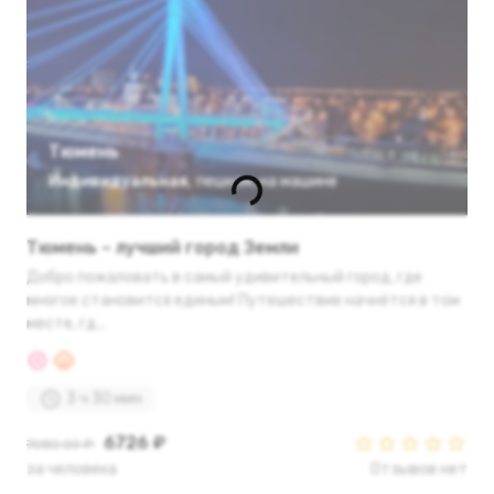
Тюмень
Индивидуальная
,
пешком
,
на машине
Тюмень – лучший город Земли
Добро пожаловать в самый удивительный город, где
многое становится единым! Путешествие начнётся в том
месте, гд...
3 ч 30 мин
6726 ₽
7080.00 ₽
за человека
Отзывов нет