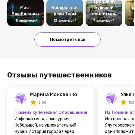
Троицкий
Мост
Набережная
мужской
с
Влюблённых
реки Туры
монастырь
15 экскурсий
13 экскурсий
7 экскурсий
6
Посмотреть все
Отзывы путешественников
Марина Моисеенко
Ульян
5.00
5.0
Тюмень купеческая с посещением усадьбы Колокольн
Из Тюмени в 
Информативная экскурсия.
Интересная эк
Небольшой, но увлекательный
Ялуторовском 
музей. История города через
одни положит