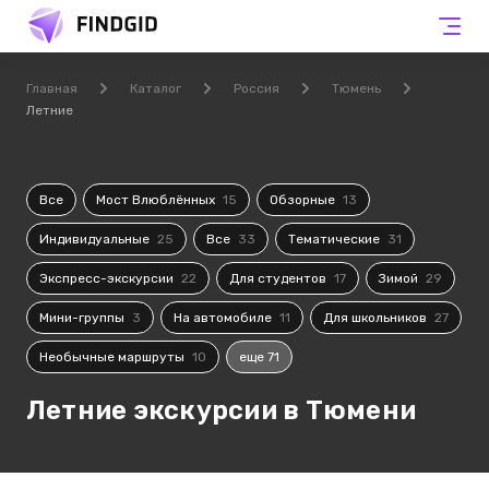
Главная
Каталог
Россия
Тюмень
Летние
Все
Мост Влюблённых
15
Обзорные
13
Индивидуальные
25
Все
33
Тематические
31
Экспресс-экскурсии
22
Для студентов
17
Зимой
29
Мини-группы
3
На автомобиле
11
Для школьников
27
Необычные маршруты
10
еще 71
Летние экскурсии в Тюмени