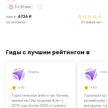
3 ч 30 мин
6726 ₽
7080 ₽
за человека
Отзывов нет
Гиды с лучшим рейтингом в
Тюмень
Тюме
5.00
4.83
Туристическое агентство. Почему
Туроператор 
именно мы? Мы на рынке 8 лет с
росиийскому 
2013 года. Более 2000 отзывов о
вьездному тур