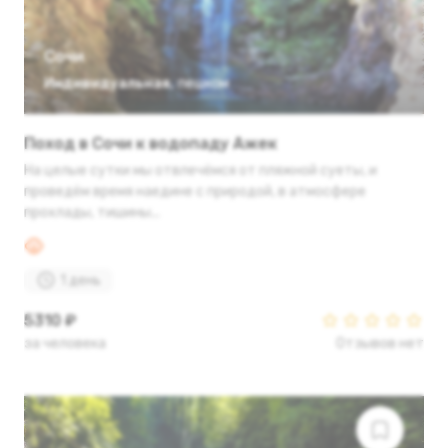
Сочи
Индивидуальная
,
пешком
Поход в Сочи к водопаду Ажек
На целые сутки мы отвлечёмся от пляжной суеты, и
проведём время наедине с природой, в атмосфере
прохлады, тишины...
1 день
5310 ₽
за человека
Отзывов нет