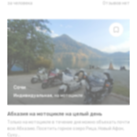
за человека
Отзывов нет
Сочи
Индивидуальная
,
на мотоцикле
Абхазия на мотоцикле на целый день
Только на мотоцикле в течение дня можно объехать почти
всю Абхазию. Посетить горное озеро Рица, Новый Афон,
Суху...