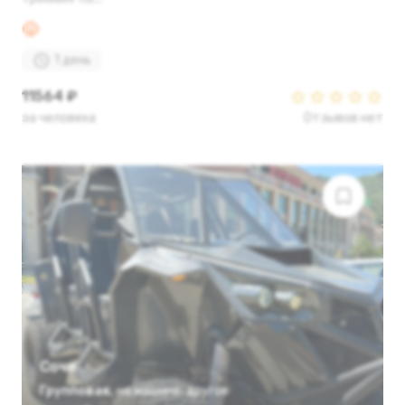
1 день
11564 ₽
за человека
Отзывов нет
Сочи
Групповая
,
на машине
,
другое