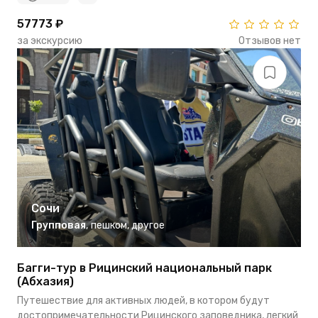
57773 ₽
за экскурсию
Отзывов нет
Сочи
Групповая
,
пешком
,
другое
Багги-тур в Рицинский национальный парк
(Абхазия)
Путешествие для активных людей, в котором будут
достопримечательности Рицинского заповедника, легкий