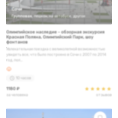
Сочи
Групповая
,
пешком
,
на автобусе
,
другое
Олимпийское наследие - обзорная экскурсия
Красная Поляна, Олимпийский Парк, шоу
фонтанов
Увлекательная поездка с великолепной возможностью
увидеть все, что было построено в Сочи с 2007 по 2014
год, пол...
10 часов
1180 ₽
за человека
отзывов