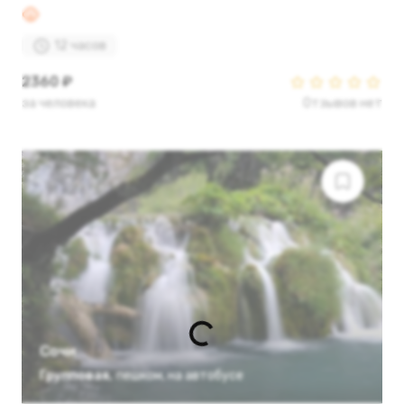
12 часов
2360 ₽
за человека
Отзывов нет
Сочи
Групповая
,
пешком
,
на автобусе