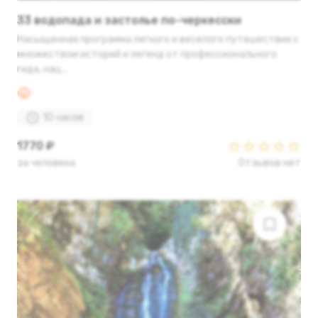
33 водопада и застолье по-черкесски
Насыщенная программа легкого и веселого путешествия с
множеством историй и легенд от профессионального
гида, нац...
10 часов
1770 ₽
за человека
Отзывов нет