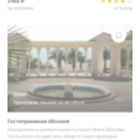
3186 ₽
за человека
отзывов
Сочи
Групповая
,
пешком
,
на автобусе
Гостеприимная Абхазия
Насыщенное и увлекательное путешествие в Абхазию,
где вы всего за один день увидите самые красивые