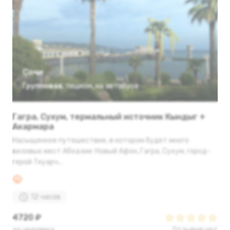
Сочи
Групповая
,
пешком
,
на автобусе
Гагра, Сухум, термальный источник Кындыг +
Акармара
Насыщенное путешествие, в котором будет много
визовых мест Абхазии: Новый Афон, Гагра, Сухум, город-
герой Ткуарч...
12 часов
4720 ₽
за человека
Отзывов нет