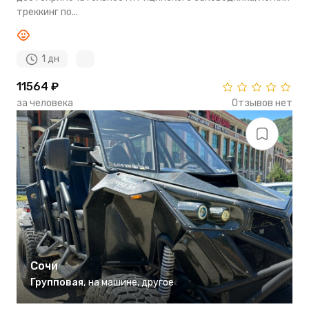
треккинг по...
1 дн
11564 ₽
за человека
Отзывов нет
Сочи
Групповая
,
на машине
,
другое