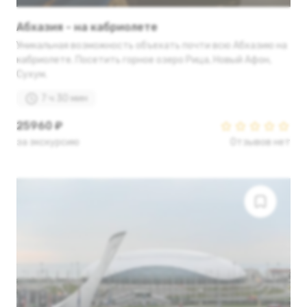
Абхазия - на кабриолете
Уникальная возможность объехать почти всю Абхазию на
кабриолете. Посетить горное озеро Рица, Новый Афон,
Сухум.
7 ч 30 мин
25960 ₽
за экскурсию
Отзывов нет