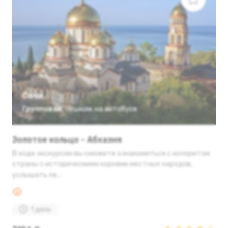
Сочи
Групповая
,
пешком
,
на автобусе
Золотое кольцо - Абхазия
В ходе экскурсии вы сможете ознакомиться с колоритом
страны с историческими корнями местных народов,
услышать ле...
1 день