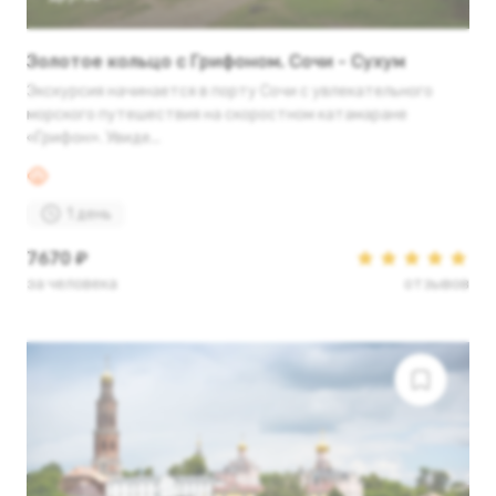
Золотое кольцо с Грифоном. Сочи - Сухум
Экскурсия начинается в порту Сочи с увлекательного
морского путешествия на скоростном катамаране
«Грифон». Увиде...
1 день
7670 ₽
за человека
отзывов