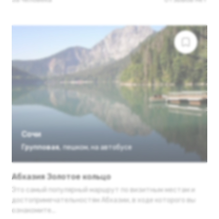
Сочи
Групповая
,
пешком
,
на автобусе
Абхазия Золотое кольцо
Это самый популярный маршрут по визитным местам и
достопримечательностям Абхазии, в ходе которого вы
ознакомите...