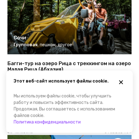
Сочи
Групповая
,
пешком
,
другое
Багги-тур на озеро Рица с треккингом на озеро
Малая Рица (Абхазия)
Увлекательное и красивое путешествие на озеро Рица,
Этот веб-сайт использует файлы cookie.
которое является уникальным местом по своей флоре и
фауне.
Мы используем файлы cookie, чтобы улучшить
работу и повысить эффективность сайта.
Продолжая, Вы соглашаетесь с использованием
1 дн
файлов cookie.
Политика конфиденциальности
11600 ₽
за человека
Отзывов нет