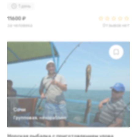
1 день
11600 ₽
за человека
Отзывов нет
Сочи
Групповая
,
на кораблике
Морская рыбалка с приготовлением улова