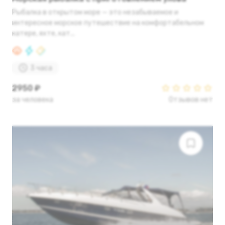
Рыбалка в открытом море — это незабываемое и
интересное морское путешествие на комфортабельном
катере, яхте, кат...
3 часа
2950 ₽
за человека
Отзывов нет