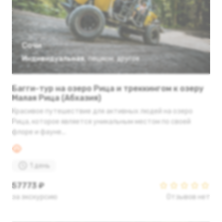
Сочи
Индивидуальная
,
пешком
,
другое
Багги-тур на озеро Рица и треккингом к озеру
Малая Рица (Абхазия)
Красивое путешествие для активных людей на озеро
Рица, которое является уникальным местом по своей
флоре и фауне...
1 день
57773 ₽
за экскурсию
Отзывов нет