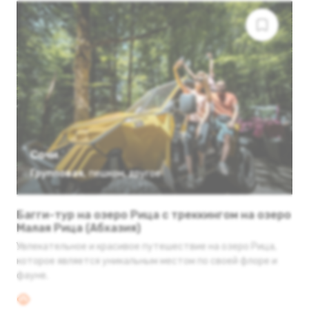
Сочи
Групповая
,
пешком
,
другое
Багги-тур на озеро Рица с треккингом на озеро
Малая Рица (Абхазия)
Увлекательное и красивое путешествие на озеро Рица,
которое является уникальным местом по своей флоре и
фауне.