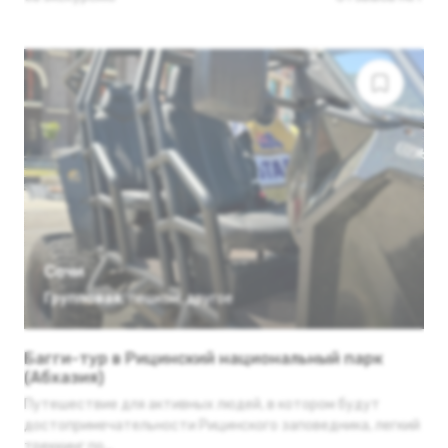
Сочи
Групповая
,
пешком
,
другое
Багги-тур в Рицинский национальный парк
(Абхазия)
Путешествие для активных людей, в котором будут
достопримечательности Рицинского заповедника, легкий
треккинг по...