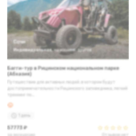
Сочи
Индивидуальная
,
на машине
,
другое
Багги-тур в Рицинском национальном парке
(Абхазия)
Путешествие для активных людей, в котором будут
достопримечательности Рицинского заповедника, легкий
треккинг по...
1 день
57773 ₽
за экскурсию
Отзывов нет