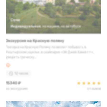
Сочи
Индивидуальная
,
на машине
,
на автобусе
Экскурсия на Красную поляну
Поездка на Красную Поляну позволит побывать в
Ахштырском ущелье, в скайпарке «Эй Джей Хаккетт»,
увидеть греческу...
12 часов
15340 ₽
за экскурсию
отзывов