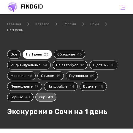
Главная
Каталог
Россия
Сочи
На 1 день
Все
На 1 день
23
Обзорные
46
Индивидуальные
64
На автобусе
12
С детьми
18
Морские
46
С гидом
19
Групповые
69
Пешеходные
19
На корабле
44
Водные
45
Горные
40
еще 381
Экскурсии в Сочи на 1 день