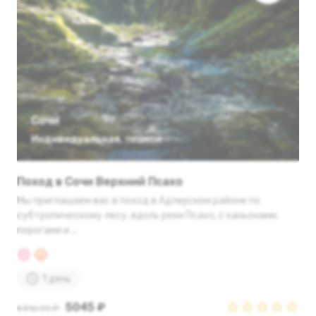
Сочи
Индивидуальная
,
пешком
Поход в Сочи Верхний Псахо
Мы приглашаем вас в поход в Адлерском районе по
субтропическому лесу, вдоль реки Псахо, с каньонами,
порогами и ...
1 день
5045 ₽
5310.00 ₽