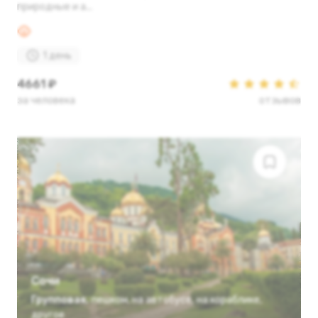
природные и а...
1 день
4661 ₽
за человека
отзывов
Сочи
Групповая
,
пешком
,
на автобусе
,
на кораблике
,
другое