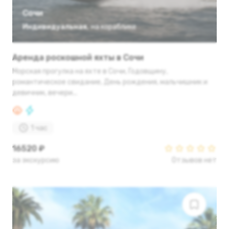
Сочи
Индивидуальная
,
на кораблике
Аренда роскошной яхты в Сочи
Морская прогулка на яхте в Сочи, Годовщину,
романтическое свидание, День рождения, мальчишник и
девичник, вечери...
1 час
16520 ₽
за экскурсию
Отзывов нет