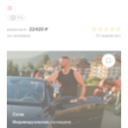
7 ч
22420 ₽
23600.00 ₽
за человека
Отзывов нет
Сочи
Индивидуальная
,
на машине