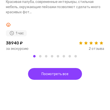
Красивая палуба, современные интерьеры, стильная
с
мебель, окружающие пейзажи позволяют сделать много
д
красивых фот...
1 час
38940 ₽
5
за экскурсию
2 отзыва
з
Посмотреть все