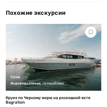
Похожие экскурсии
Сочи
Индивидуальная
,
на кораблике
Круиз по Черному морю на роскошной яхте
К
Bagration
Н