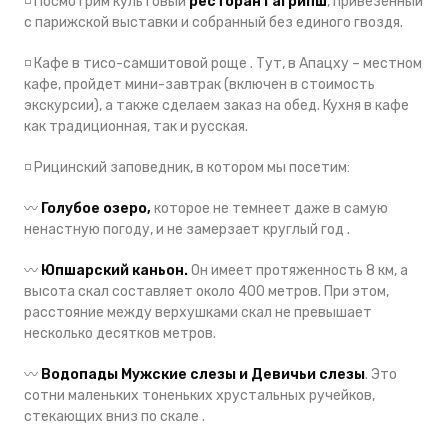
◽️
Посмотрим культовый
ресторан Гагрипш
, привезённый
с парижской выставки и собранный без единого гвоздя.
◽️
Кафе в тисо-самшитовой роще . Тут, в Апацху – местном
кафе, пройдет мини-завтрак (включен в стоимость
экскурсии), а также сделаем заказ на обед. Кухня в кафе
как традиционная, так и русская.
◽️
Рицинский заповедник, в котором мы посетим:
〰️
Голубое озеро,
которое не темнеет даже в самую
ненастную погоду, и не замерзает круглый год .
〰️
Юпшарский каньон.
Он имеет протяженность 8 км, а
высота скал составляет около 400 метров. При этом,
расстояние между верхушками скал не превышает
несколько десятков метров.
〰️
Водопады Мужские слезы и Девичьи слезы
. Это
сотни маленьких тоненьких хрустальных ручейков,
стекающих вниз по скале .