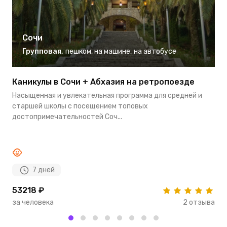
Сочи
Групповая
,
пешком
,
на машине
,
на автобусе
Каникулы в Сочи + Абхазия на ретропоезде
И
м
Насыщенная и увлекательная программа для средней и
Л
старшей школы с посещением топовых
п
достопримечательностей Соч...
в
7 дней
53218 ₽
2
за человека
2 отзыва
з