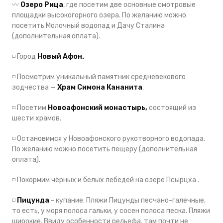
〰️
Озеро Рица
, где посетим две основные смотровые
площадки высокогорного озера. По желанию можно
посетить Молочный водопад и Дачу Сталина
(дополнительная оплата).
◽️
Город
Новый Афон.
◽️
Посмотрим уникальный памятник средневекового
зодчества —
Храм Симона Кананита
.
◽️
Посетим
Новоафонский монастырь,
состоящий из
шести храмов.
◽️
Остановимся у Новоафонского рукотворного водопада.
По желанию можно посетить пещеру (дополнительная
оплата).
◽️
Покормим чёрных и белых лебедей на озере Псырцха .
◽️
Пицунда
- купание. Пляжи Пицунды песчано-галечные,
то есть, у моря полоса гальки, у сосен полоса песка. Пляжи
широкие. Ввиду особенности рельефа, там почти не