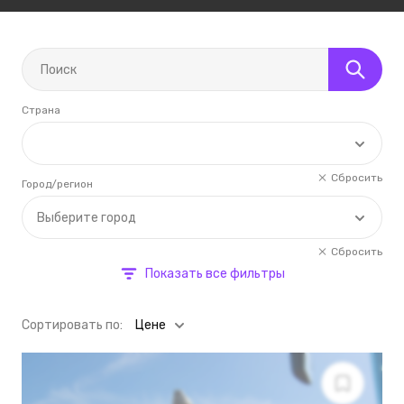
Страна
Сбросить
Город/регион
Выберите город
Сбросить
Показать все фильтры
Cортировать по:
Цене