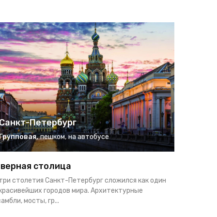
Санкт-Петербург
Санкт
Групповая
,
пешком
,
на автобусе
Группо
верная столица
Петербу
 три столетия Санкт-Петербург сложился как один
Узнайте Са
 красивейших городов мира. Архитектурные
Карелию за
амбли, мосты, гр...
тур. Вам ос