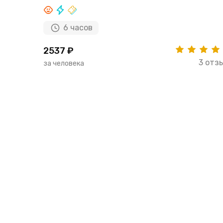
6 часов
2537 ₽
3 отз
за человека