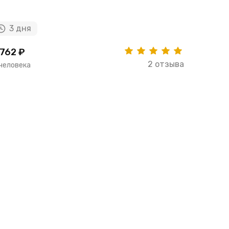
3 дня
5 дн
762 ₽
24957 ₽
2 отзыва
 человека
за человек