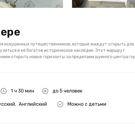
тере
для искушенных путешественников, которые жаждут открыть для
узиться в ее богатое историческое наследие. Этот маршрут
нием открыть новые горизонты за пределами шумного центра го
1 ч 30 мин
до 5 человек
усский
,
Английский
Можно с детьми