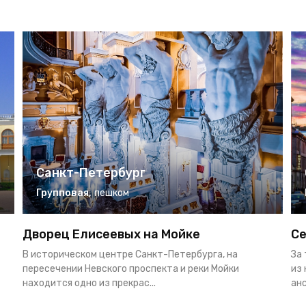
Санкт-Петербург
Групповая
,
пешком
Дворец Елисеевых на Мойке
Се
В историческом центре Санкт-Петербурга, на
За
пересечении Невского проспекта и реки Мойки
из
находится одно из прекрас...
анс