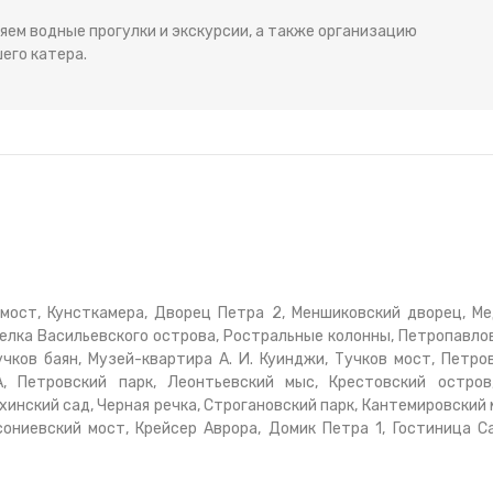
яем водные прогулки и экскурсии, а также организацию
его катера.
мост, Кунсткамера, Дворец Петра 2, Меншиковский дворец, М
релка Васильевского острова, Ростральные колонны, Петропавло
чков баян, Музей-квартира А. И. Куинджи, Тучков мост, Петро
, Петровский парк, Леонтьевский мыс, Крестовский остро
хинский сад, Черная речка, Строгановский парк, Кантемировский 
ониевский мост, Крейсер Аврора, Домик Петра 1, Гостиница С