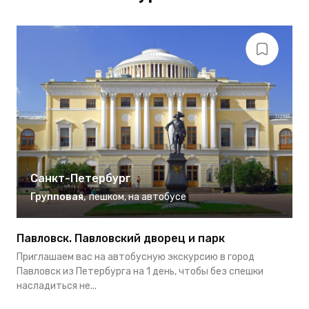
Санкт-Петербург
Групповая
,
пешком
,
на автобусе
Павловск. Павловский дворец и парк
Д
Приглашаем вас на автобусную экскурсию в город
В
Павловск из Петербурга на 1 день, чтобы без спешки
п
насладиться не...
о