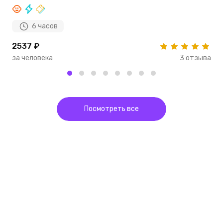
6 часов
2537 ₽
2
за человека
3 отзыва
з
Посмотреть все