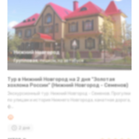
Нижний Новгород
Групповая
,
пешком
,
на автобусе
Тур в Нижний Новгород на 2 дня "Золотая
хохлома России" (Нижний Новгород - Семенов)
Экскурсионный тур: Нижний Новгород - Семенов. Прогулки
по улицам и история Нижнего Новгорода, канатная дорога,
ф...
2 дня