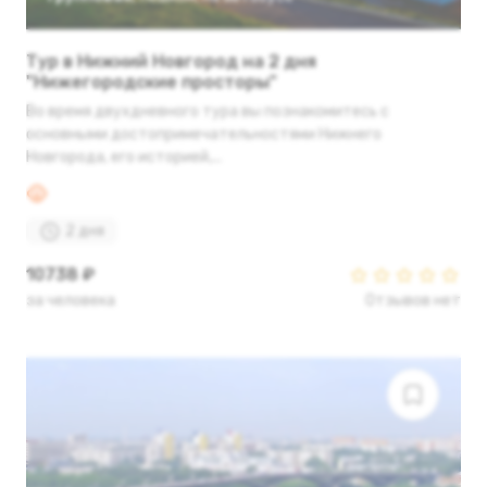
Тур в Нижний Новгород на 2 дня
"Нижегородские просторы"
Во время двухдневного тура вы познакомитесь с
основными достопримечательностями Нижнего
Новгорода, его историей,...
2 дня
10738 ₽
за человека
Отзывов нет