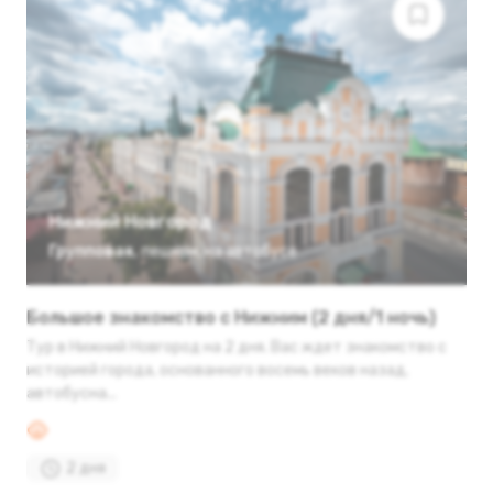
Нижний Новгород
Групповая
,
пешком
,
на автобусе
Большое знакомство с Нижним (2 дня/1 ночь)
Тур в Нижний Новгород на 2 дня. Вас ждет знакомство с
историей города, основанного восемь веков назад,
автобусна...
2 дня