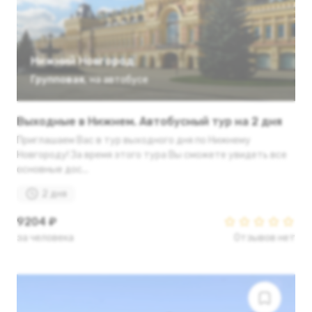
Нижний Новгород
Групповая
,
на автобусе
Выходные в Нижнем. Автобусный тур на 2 дня
Приглашаем Вас в тур выходного дня по Нижнему
Новгороду! За время этого тура Вы сможете увидеть все
основные дос...
2 дня
9204 ₽
за человека
Отзывов нет