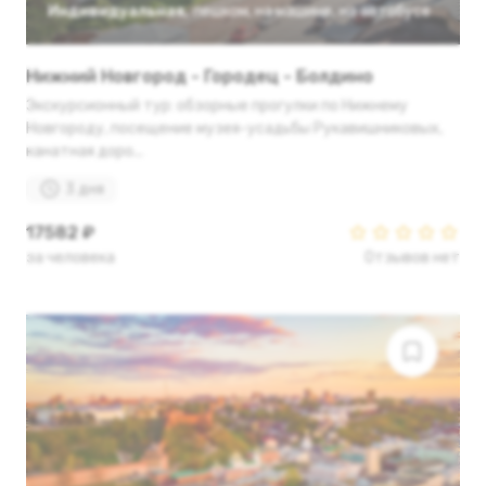
Индивидуальная
,
пешком
,
на машине
,
на автобусе
Нижний Новгород - Городец - Болдино
Экскурсионный тур: обзорные прогулки по Нижнему
Новгороду, посещение музея-усадьбы Рукавишниковых,
канатная доро...
3 дня
17582 ₽
за человека
Отзывов нет