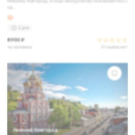
Нижнему Новгороду. В ходе экскурсии Вы познакомитесь с
од...
2 дня
8900 ₽
за человека
Отзывов нет
Нижний Новгород