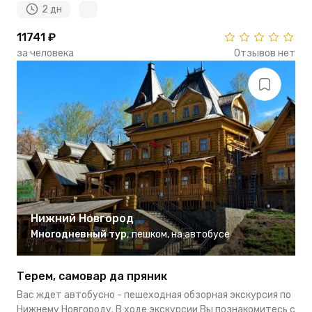
2 дн
11741 ₽
за человека
Отзывов нет
Нижний Новгород
Многодневный тур
,
пешком
,
на автобусе
Терем, самовар да пряник
Вас ждет автобусно - пешеходная обзорная экскурсия по
Нижнему Новгороду. В ходе экскурсии Вы познакомитесь с