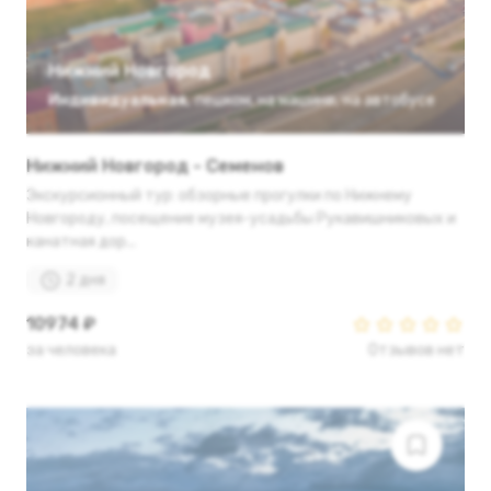
Нижний Новгород
Индивидуальная
,
пешком
,
на машине
,
на автобусе
Нижний Новгород - Семенов
Экскурсионный тур: обзорные прогулки по Нижнему
Новгороду, посещение музея-усадьбы Рукавишниковых и
канатная дор...
2 дня
10974 ₽
за человека
Отзывов нет