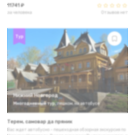
11741 ₽
за человека
Отзывов нет
Тур
Нижний Новгород
Многодневный тур
,
пешком
,
на автобусе
Терем, самовар да пряник
Вас ждет автобусно - пешеходная обзорная экскурсия по