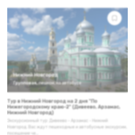
Нижний Новгород
Групповая
,
пешком
,
на автобусе
Тур в Нижний Новгород на 2 дня "По
Нижегородскому краю-2" (Дивеево, Арзамас,
Нижний Новгород)
Экскурсионный тур: Дивеево - Арзамас - Нижний
Новгород. Вас ждут пешеходные и автобусные экскурсии,
посещение че...