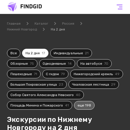
Главная
Каталог
Россия
Нижний Новгород
На 2 дня
Все
На 2 дня
17
Индивидуальные
21
Обзорные
75
Однодневные
14
На автобусе
70
Пешеходные
71
С гидом
79
Нижегородский кремль
49
Большая Покровская улица
23
Чкаловская лестница
29
Собор Святого Александра Невского
40
Площадь Минина и Пожарского
41
еще 198
Экскурсии по Нижнему
Новгороду на 2 дня