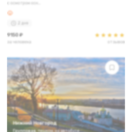
с осмотром осн...
2 дня
9150 ₽
за человека
отзывов
Нижний Новгород
Групповая
,
пешком
,
на автобусе