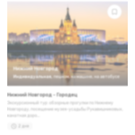
Нижний Новгород
Индивидуальная
,
пешком
,
на машине
,
на автобусе
Нижний Новгород - Городец
Экскурсионный тур: обзорные прогулки по Нижнему
Новгороду, посещение музея-усадьбы Рукавишниковых,
канатная доро...
2 дня