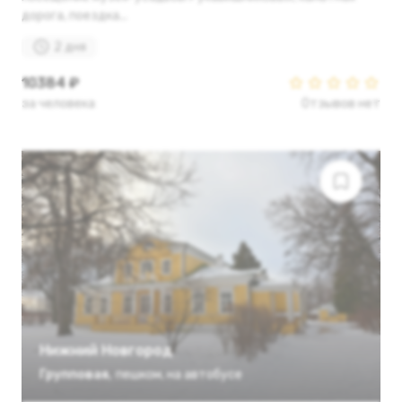
дорога, поездка...
2 дня
10384 ₽
за человека
Отзывов нет
Нижний Новгород
Групповая
,
пешком
,
на автобусе