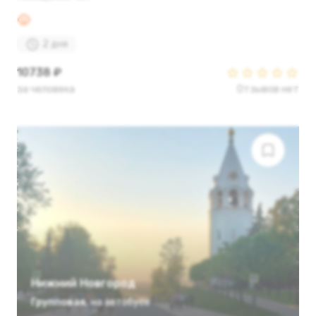
2 дня
10738 ₽
за человека
Отзывов нет
Нижний Новгород
Групповая
,
на автобусе