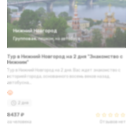
Нижний Новгород
Групповая
,
пешком
,
на автобусе
Тур в Нижний Новгород на 2 дня "Знакомство с
Нижним"
Тур в Нижний Новгород на 2 дня. Вас ждет знакомство с
историей города, основанного восемь веков назад,
автобусна...
2 дня
8437 ₽
за человека
Отзывов нет