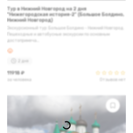
Тур в Нижний Новгород на 2 дня
"Нижегородская история-2" (Большое Болдино,
Нижний Новгород)
Экскурсионный тур: Большое Болдино - Нижний Новгород.
Пешеходные и автобусные экскурсии по основным
достопримеча...
2 дня
11918 ₽
за человека
Отзывов нет