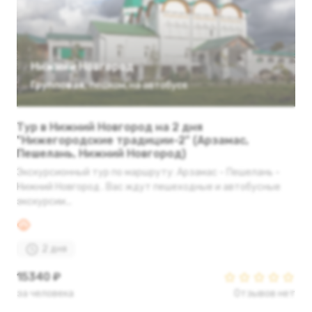
Нижний Новгород
Групповая
,
пешком
,
на автобусе
Тур в Нижний Новгород на 2 дня
"Нижегородские традиции-2" (Арзамас,
Пешелань, Нижний Новгород)
Экскурсионный тур по маршруту: Арзамас - Пешелань -
Нижний Новгород . Вас ждут пешеходные и автобусные
экскурсии...
2 дня
15340 ₽
за человека
Отзывов нет