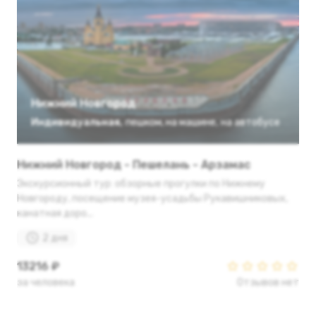
Нижний Новгород
Индивидуальная
,
пешком
,
на машине
,
на автобусе
Нижний Новгород - Пешелань - Арзамас
Экскурсионный тур: обзорные прогулки по Нижнему
Новгороду, посещение музея-усадьбы Рукавишниковых,
канатная доро...
2 дня
13216 ₽
за человека
Отзывов нет