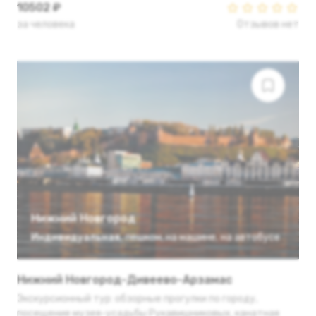
10502 ₽
за человека
Отзывов нет
Нижний Новгород
Индивидуальная
,
пешком
,
на машине
,
на автобусе
Нижний Новгород-Дивеево-Арзамас
Экскурсионный тур: обзорные прогулки по городу,
посещение музея-усадьбы Рукавишниковых, канатная