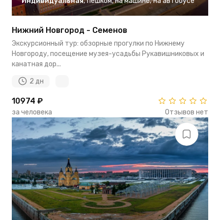
Индивидуальная
,
пешком
,
на машине
,
на автобусе
Нижний Новгород - Семенов
Экскурсионный тур: обзорные прогулки по Нижнему
Новгороду, посещение музея-усадьбы Рукавишниковых и
канатная дор...
2 дн
10974 ₽
за человека
Отзывов нет