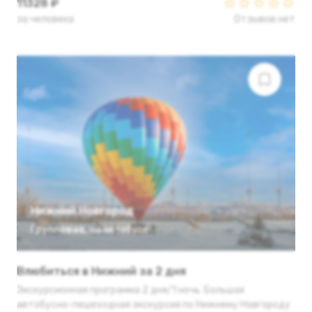
11328 ₽
за человека
Отзывов нет
Нижний Новгород
Групповая
,
на автобусе
Влюбиться в Нижний за 2 дня
Экскурсионная программа 2 дня/1 ночь. Большая
автобусно-пешеходная экскурсия по Нижнему Новгороду