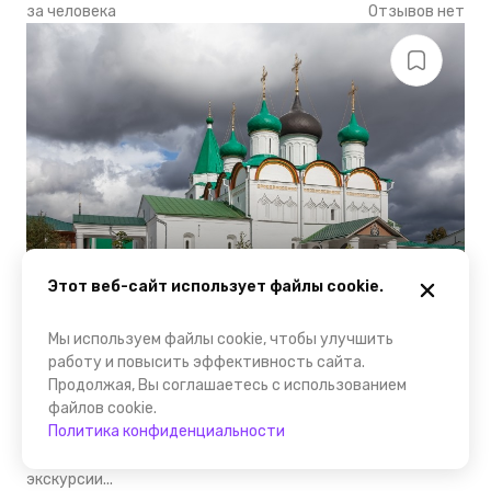
за человека
Отзывов нет
Нижний Новгород
Этот веб-сайт использует файлы cookie.
Групповая
,
пешком
,
на автобусе
Мы используем файлы cookie, чтобы улучшить
Тур в Нижний Новгород на 2 дня
работу и повысить эффективность сайта.
"Нижегородские традиции-2" (Арзамас,
Продолжая, Вы соглашаетесь с использованием
Пешелань, Нижний Новгород)
файлов cookie.
Политика конфиденциальности
Экскурсионный тур по маршруту: Арзамас - Пешелань -
Нижний Новгород . Вас ждут пешеходные и автобусные
экскурсии...