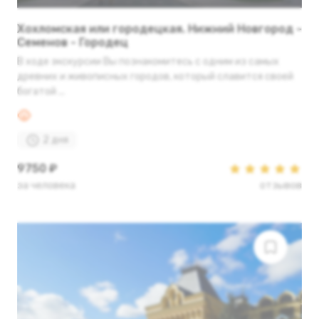
Хохломская или городецкая. Нижний Новгород -
Семенов - Городец
В ходе экскурсии Вы познакомитесь с одним из самых
древних и живописных городов, который славится своей
богатой ...
2 дня
9750 ₽
за человека
отзывов