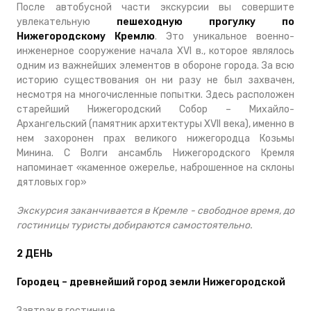
После автобусной части экскурсии вы совершите
увлекательную
пешеходную прогулку по
Нижегородскому Кремлю
. Это уникальное военно-
инженерное сооружение начала XVI в., которое являлось
одним из важнейших элементов в обороне города. За всю
историю существования он ни разу не был захвачен,
несмотря на многочисленные попытки. Здесь расположен
старейший Нижегородский Собор – Михайло-
Архангельский (памятник архитектуры ХVII века), именно в
нем захоронен прах великого нижегородца Козьмы
Минина. С Волги ансамбль Нижегородского Кремля
напоминает «каменное ожерелье, наброшенное на склоны
дятловых гор»
Экскурсия заканчивается в Кремле - свободное время, до
гостиницы туристы добираются самостоятельно.
2 ДЕНЬ
Городец – древнейший город земли Нижегородской
Завтрак в гостинице