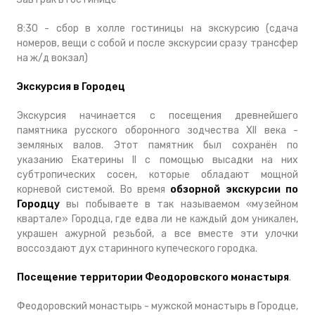
8:30 - сбор в холле гостиницы на экскурсию (сдача
номеров, вещи с собой и после экскурсии сразу трансфер
на ж/д вокзал)
Экскурсия в Городец
Экскурсия начинается с посещения древнейшего
памятника русского оборонного зодчества XII века -
земляных валов. Этот памятник был сохранён по
указанию Екатерины II с помощью высадки на них
субтропических сосен, которые обладают мощной
корневой системой. Во время
обзорной экскурсии по
Городцу
вы побываете в так называемом «музейном
квартале» Городца, где едва ли не каждый дом уникален,
украшен ажурной резьбой, а все вместе эти улочки
воссоздают дух старинного купеческого городка.
Посещение территории Феодоровского монастыря
.
Феодоровский монастырь - мужской монастырь в Городце,