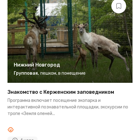
Нижний Новгород
Групповая
,
пешком
,
в помещение
Знакомство с Керженским заповедником
О
Н
Программа включает посещение экопарка и
В
интерактивной познавательной площадки, экскурсии по
я
тропе «Земля оленей...
у