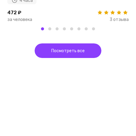
4 часа
472 ₽
1
за человека
3 отзыва
з
Посмотреть все