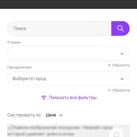
Страна
Сбросить
Город/регион
Выберите город
Сбросить
Показать все фильтры
Cортировать по:
Цене