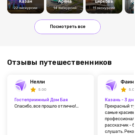
Казан
Арена
церковь
К
22 экскурсии
14 экскурсий
11 экскурсий
3
Посмотреть все
Отзывы путешественников
Нелли
Фаин
5.00
5.0
Гостеприимный Дом Бая
Казань - 3 дн
Спасибо, все прошло отлично!...
Прекрасный ту
самые красивы
профессионал
рассказчик - 
слушать. Реко