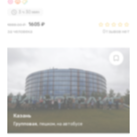
3 ч 30 мин
1605 ₽
1888.00 ₽
за человека
Отзывов нет
Казань
Групповая
,
пешком
,
на автобусе