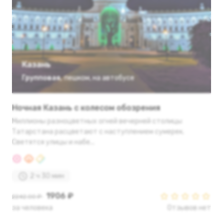
Казань
Групповая
,
пешком
,
на автобусе
Ночная Казань с колесом обозрения
Миллионы разноцветных огней вечерней столицы
Татарстана расцветают с наступлением сумерек.
Светятся улицы и набе...
2 ч 30 мин
1906 ₽
2242.00 ₽
за человека
Отзывов нет