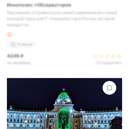
Иннополис +Обсерватория
Приглашаем отправиться в самый современный и самый
молодой город для IT-специалистов в России, который
находится...
6 часов
4248 ₽
за человека
Отзывов нет