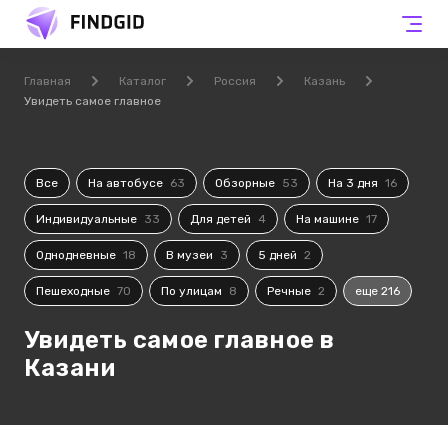
Главная
Каталог
Россия
Казань
Увидеть самое главное
Все
На автобусе
63
Обзорные
53
На 3 дня
16
Индивидуальные
33
Для детей
4
На машине
17
Однодневные
18
В музеи
3
5 дней
2
Пешеходные
70
По улицам
8
Речные
2
еще 216
Увидеть самое главное в
Казани