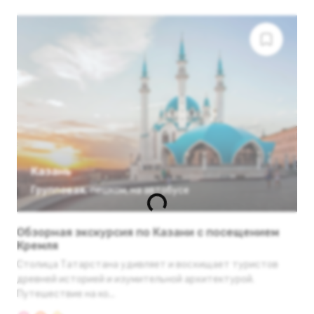
Казань
Групповая
,
пешком
,
на автобусе
Обзорная экскурсия по Казани с посещением
Кремля
Столица Татарстана удивляет и восхищает туристов
древней историей и изумительной архитектурой.
Путешествие на ко...