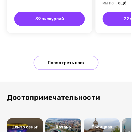
мы по
...
ещё
39 экскурсий
22 
Посмотреть всех
Достопримечательности
Центр семьи
Казань
Троицкая