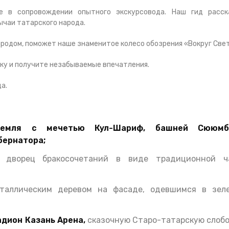
е в сопровождении опытного экскурсовода. Наш гид расс
ычаи татарского народа.
родом, поможет наше знаменитое колесо обозрения «Вокруг Све
ку и получите незабываемые впечатления.
а.
ремля с мечетью Кул-Шариф, башней Сююмб
бернатора;
дворец бракосочетаний в виде традиционной ч
аллическим деревом на фасаде, одевшимся в зел
адион Казань Арена,
сказочную Старо-татарскую слобо