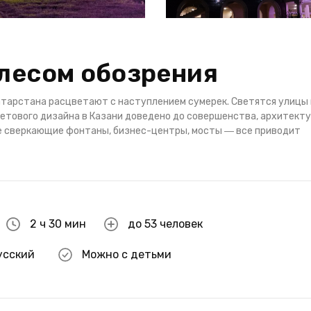
олесом обозрения
тарстана расцветают с наступлением сумерек. Светятся улицы 
ветового дизайна в Казани доведено до совершенства, архитект
е сверкающие фонтаны, бизнес-центры, мосты ― все приводит
2 ч 30 мин
до 53 человек
усский
Можно с детьми