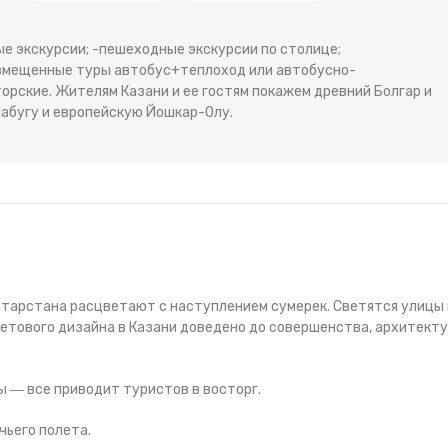
ые экскурсии; -пешеходные экскурсии по столице;
овмещенные туры автобус+теплоход или автобусно-
орские. Жителям Казани и ее гостям покажем древний Болгар и
абугу и европейскую Йошкар-Олу.
тарстана расцветают с наступлением сумерек. Светятся улицы 
ветового дизайна в Казани доведено до совершенства, архитект
 ― все приводит туристов в восторг.
чьего полета.