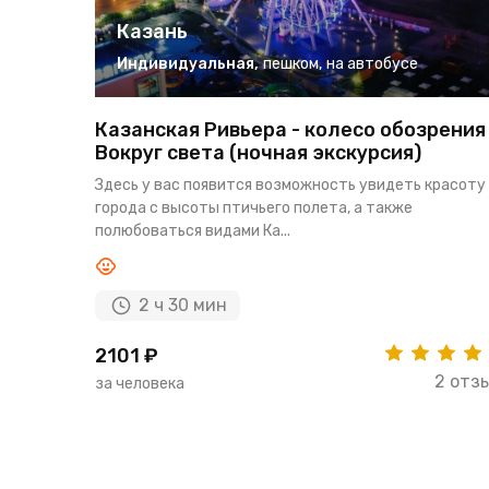
Казань
Индивидуальная
,
пешком
,
на автобусе
Казанская Ривьера - колесо обозрения
Вокруг света (ночная экскурсия)
Здесь у вас появится возможность увидеть красоту
города с высоты птичьего полета, а также
полюбоваться видами Ка...
2 ч 30 мин
2101 ₽
2 отз
за человека