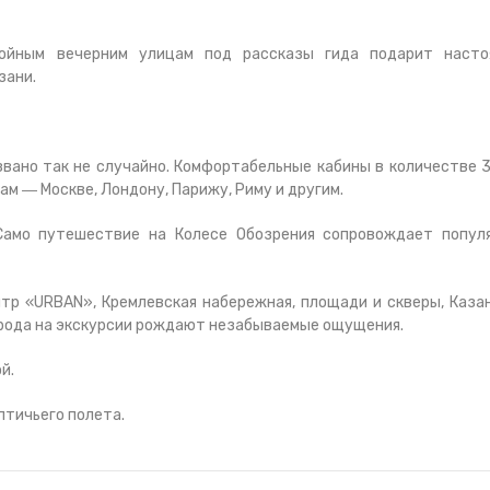
койным вечерним улицам под рассказы гида подарит наст
зани.
звано так не случайно. Комфортабельные кабины в количестве 
 ― Москве, Лондону, Парижу, Риму и другим.
Само путешествие на Колесе Обозрения сопровождает попул
нтр «URBAN», Кремлевская набережная, площади и скверы, Каза
города на экскурсии рождают незабываемые ощущения.
й.
птичьего полета.