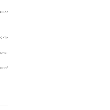
оящее
36-ти
ярная
нский