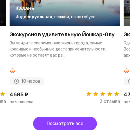
Казань
Индивидуальная
,
пешком
,
на автобусе
Экскурсия в удивительную Йошкар-Олу
Эк
Вы увидите современную жизнь города, самые
Од
красивые и необычные достопримечательности,
Во
которые не оставят вас ра...
арх
10 часов
4685 ₽
47
ыва
3 отзыва
за человека
за
Посмотреть все