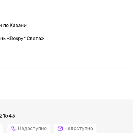
и по Казани
ань «Вокруг Света»
 21543
Недоступно
Недоступно