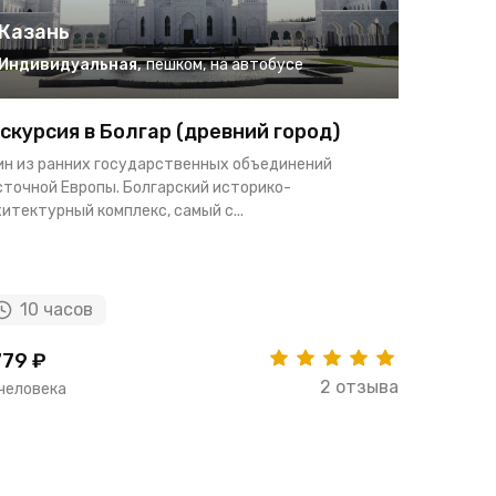
Казань
Казан
Индивидуальная
,
пешком
,
на автобусе
Индиви
скурсия в Болгар (древний город)
Экскурс
Свияжс
ин из ранних государственных объединений
сточной Европы. Болгарский историко-
Вы отправи
итектурный комплекс, самый с...
историческ
сохранены 
10 часов
8 ча
79 ₽
3080 ₽
2 отзыва
 человека
за человек