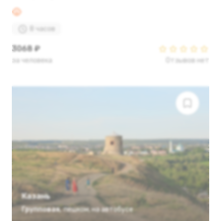
8 часов
3068 ₽
за человека
Отзывов нет
Казань
Групповая
,
пешком
,
на автобусе