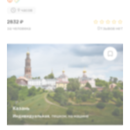
9 часов
2832 ₽
за человека
Отзывов нет
Казань
Индивидуальная
,
пешком
,
на машине