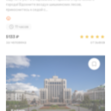
города! Вдохните воздух шишкинских лесов,
прикоснитесь к седой с...
11 часов
5133 ₽
за человека
отзывов
Казань