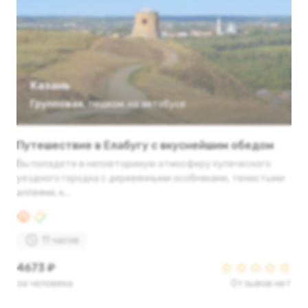
Казань
Групповая
,
пешком
,
на автобусе
Путешествие в Елабугу с вкуснейшим обедом
Вы попадете в неповторимую атмосферу купеческого
уездного городка с деревянными особняками, тенистыми
аллеями, к...
11 часов
4673 ₽
за человека
Отзывов нет