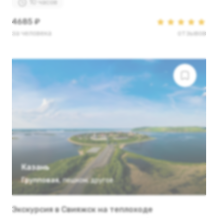
10 часов
4685 ₽
за человека
отзывов
Казань
Групповая
,
пешком
,
другое
Экскурсия в Свияжск на теплоходе