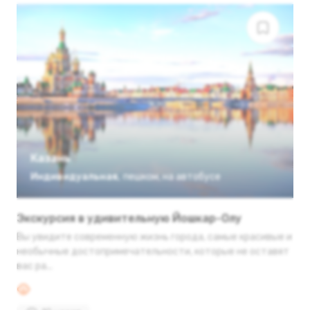
Казань
Индивидуальная
,
пешком
,
на автобусе
Экскурсия в удивительную Йошкар-Олу
Вы увидите современную жизнь города, самые красивые и
необычные достопримечательности, которые не оставят
вас ра...