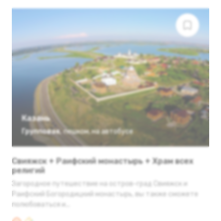
Казань
Групповая
,
пешком
,
на автобусе
Свияжск + Раифский монастырь + Храм всех
религий
Загородное путешествие на остров-град Свияжск и
Раифский Богородицкий монастырь, вы также сможете
полюбоваться и...