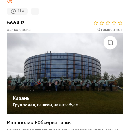
11 ч
5664 ₽
за человека
Отзывов нет
Казань
Групповая
,
пешком
,
на автобусе
Иннополис +Обсерватория