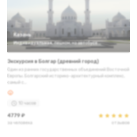
Казань
Индивидуальная
,
пешком
,
на автобусе
Экскурсия в Болгар (древний город)
Один из ранних государственных объединений Восточной
Европы. Болгарский историко-архитектурный комплекс,
самый с...
10 часов
4779 ₽
за человека
отзывов