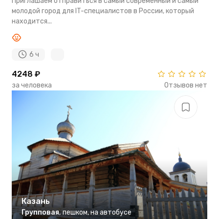
Приглашаем отправиться в самый современный и самый
молодой город для IT-специалистов в России, который
находится...
6 ч
4248 ₽
за человека
Отзывов нет
Казань
Групповая
,
пешком
,
на автобусе