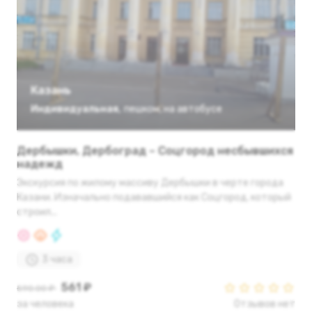
Казань
Индивидуальная
,
пешком
,
на автобусе
Дербышки, Дербоград – Соцгород несбывшихся
надежд
Экскурсия по жилому массиву Дербышки в черте города
Казани. Изначально подававшийся как Соцгород, который
строил...
3 часа
561 ₽
590.00 ₽
за человека
Отзывов нет