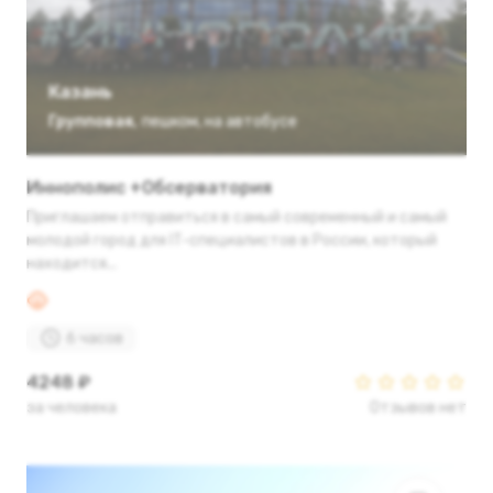
Казань
Групповая
,
пешком
,
на автобусе
Иннополис +Обсерватория
Приглашаем отправиться в самый современный и самый
молодой город для IT-специалистов в России, который
находится...
6 часов
4248 ₽
за человека
Отзывов нет