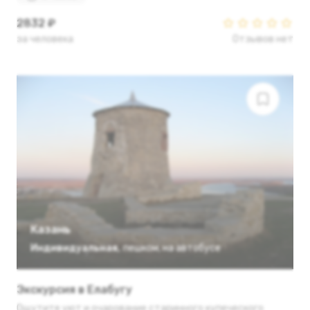
2832 ₽
за человека
Отзывов нет
Казань
Индивидуальная
,
пешком
,
на автобусе
Экскурсия в Елабугу
Ощутите уют и очарование старинного купеческого