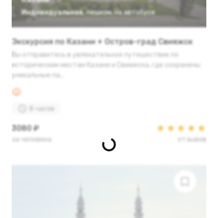
Индивидуальная
,
пешком
,
на автобусе
Экскурсия по Казани + Остров-град Свияжск
Вы отправитесь в увлекательное путешествие по
историческим местам Казани и Свияжска, где сохранены
уникальные па...
8 часов
3080 ₽
за человека
отзывов