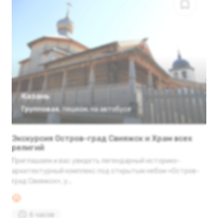
Казань
Групповая
,
пешком
,
на автобусе
Экскурсия Остров-град Свияжск и Храм всех
религий
Приглашаем и вас увидеть легендарный историко-
архитектурный комплекс под открытым небом «Остров-
град Свияжск», у...
6 часов