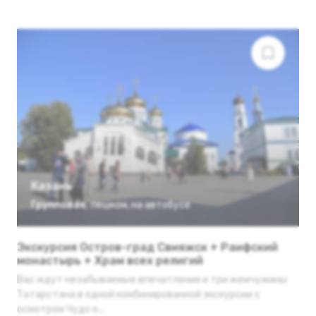
Казань
Групповая
,
пешком
,
на автобусе
Экскурсия Остров-град Свияжск + Раифский
монастырь + Храм всех религий
Вас ждут незабываемые впечатления и три жемчужины
Татарстана в одной комбинированной экскурсии с
осмотром Чудо о...