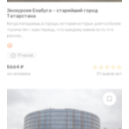
Экскурсия Елабуга – старейший город
Татарстана
Когда попадаешь в города, история которых длится более
тысячи лет, чувствуешь, что каждому камню есть что
расска...
11 часов
5664 ₽
за человека
Отзывов нет