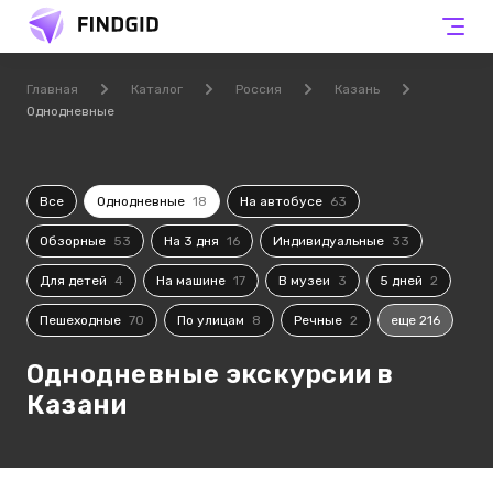
Главная
Каталог
Россия
Казань
Однодневные
Все
Однодневные
18
На автобусе
63
Обзорные
53
На 3 дня
16
Индивидуальные
33
Для детей
4
На машине
17
В музеи
3
5 дней
2
Пешеходные
70
По улицам
8
Речные
2
еще 216
Однодневные экскурсии в
Казани