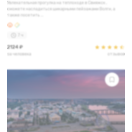
Увлекательная прогулка на теплоходе в Свияжск ,
сможете насладиться шикарными пейзажами Волги, а
также посетить ...
7 ч
2124 ₽
за человека
отзывов