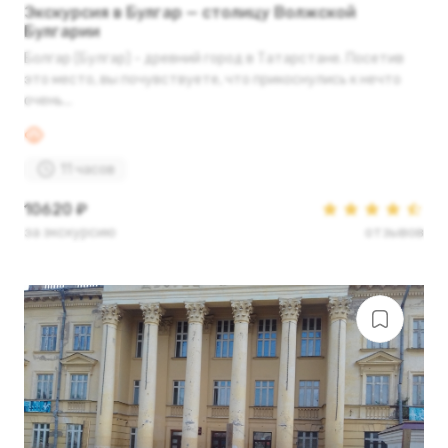
Экскурсия в Булгар — столицу Волжской
Булгарии
Болгар (Булгар) - древний город в Татарстане. Посетив
это место, вы почувствуете, что прикоснулись к нечто
очень...
11 часов
10620 ₽
за экскурсию
отзывов