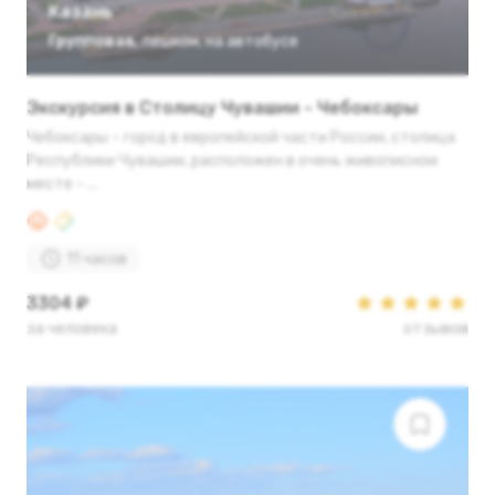
Казань
Групповая
,
пешком
,
на автобусе
Экскурсия в Столицу Чувашии - Чебоксары
Чебоксары – город в европейской части России, столица
Республики Чувашии, расположен в очень живописном
месте - ...
11 часов
3304 ₽
за человека
отзывов