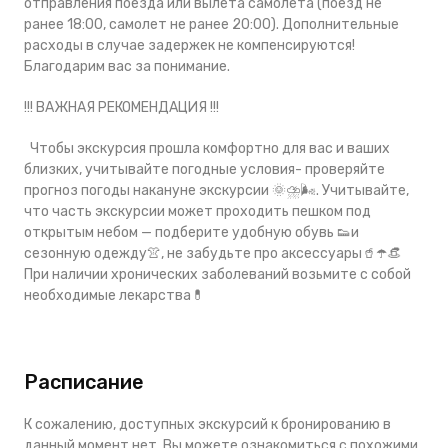
отправления поезда или вылета самолета (поезд не
ранее 18:00, самолет не ранее 20:00). Дополнительные
расходы в случае задержек не компенсируются!
Благодарим вас за понимание.
!!! ВАЖНАЯ РЕКОМЕНДАЦИЯ !!!
Чтобы экскурсия прошла комфортно для вас и ваших
близких, учитывайте погодные условия- проверяйте
прогноз погоды накануне экскурсии 🌞⛈️🌬. Учитывайте,
что часть экскурсии может проходить пешком под
открытым небом — подберите удобную обувь 👟и
сезонную одежду👚, не забудьте про аксессуары🥤☂️👒
При наличии хронических заболеваний возьмите с собой
необходимые лекарства💊
Расписание
К сожалению, доступных экскурсий к бронированию в
данный момент нет. Вы можете ознакомиться с похожими