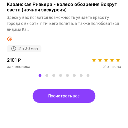
Казанская Ривьера - колесо обозрения Вокруг
Э
света (ночная экскурсия)
В
Здесь у вас появится возможность увидеть красоту
н
города с высоты птичьего полета, а также полюбоваться
ва
видами Ка...
2 ч 30 мин
2101 ₽
4
за человека
2 отзыва
з
Посмотреть все