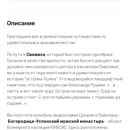
Описание
Приглашаем вас в увлекательное путешествие по
удивительным и красивым местам.
По пути в
Свияжск
, который был построен при Иване
Грозном
в качестве крепости, затем был его расцвет как
духовно-миссионерского центра в языческом Поволжье,
вы узнаете от гида много нового и удивительного из
истории "острова-Буяна". Это выдающийся ландшафтный
памятник, что подтвердил сам
Александр Пушкин
. «… в
свете ж вот какое чудо: Остров на море лежит, Град на
острове стоит. С златоглавыми церквами, с теремами да
садами…».
Вы посетите колыбель православия Среднего Поволжья –
Богородице-Успенский мужской монастырь
– объект
Всемирного наследия ЮНЕСКО
. Здесь расположены