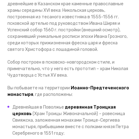
древнейшие в Казанском крае каменные православные
храмы середины XVI века: Никольская церковь,
построенная из тесаного известняка в 1555-1556 гг.
псковской артелью под руководством Ивана Ширяя и
Успенский собор 1560 г. постройки (внешний осмотр),
сохранивший уникальные росписи эпохи Ивана Грозного,
среди которых прижизненная фреска царя и фреска
святого Христофора с лошадиной головой.
Собор построен в псковско-новгородском стиле, и
примечательно, что у него есть прототип – храм Николая
Чудотворца с Устья XV века.
Вы побываете на территории
Иоанно-Предтеченского
монастыря
, где расположены:
Древнейшая в Поволжье
деревянная Троицкая
церковь
(Храм Троицы Живоначальной) – ровесница
Свияжска, заложенная монахами Троице-Сергиева
монастыря, прибывшими вместе с полками князя Петра
Серебреного в 1551 году;