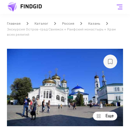
Главная
Каталог
Россия
Казань
Экскурсия Остров-град Свияжск + Раифский монастырь + Храм
всех религий
Еще