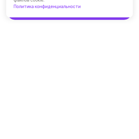
файлов cookie.
Политика конфиденциальности
Забронировать
Помощник FindGid
F.A.Q. для Гида
Основные принципы работы
с cервисом FindGid