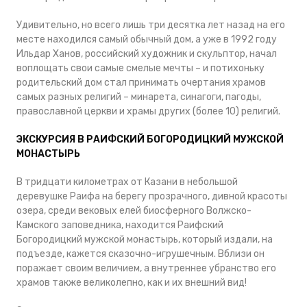
Удивительно, но всего лишь три десятка лет назад на его
месте находился самый обычный дом, а уже в 1992 году
Ильдар Ханов, российский художник и скульптор, начал
воплощать свои самые смелые мечты – и потихоньку
родительский дом стал принимать очертания храмов
самых разных религий – минарета, синагоги, пагоды,
православной церкви и храмы других (более 10) религий.
ЭКСКУРСИЯ В РАИФСКИЙ БОГОРОДИЦКИЙ МУЖСКОЙ
МОНАСТЫРЬ
В тридцати километрах от Казани в небольшой
деревушке Раифа на берегу прозрачного, дивной красоты
озера, среди вековых елей биосферного Волжско-
Камского заповедника, находится Раифский
Богородицкий мужской монастырь, который издали, на
подъезде, кажется сказочно-игрушечным. Вблизи он
поражает своим величием, а внутреннее убранство его
храмов также великолепно, как и их внешний вид!