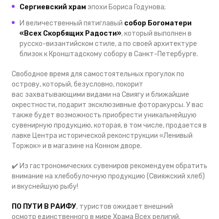
Сергиевский храм
эпохи Бориса Годунова;
И величественный пятиглавый
собор Богоматери
«Всех Скорбящих Радости»
, который выполнен в
русско-византийском стиле, а по своей архитектуре
близок к Кронштадскому собору в Санкт-Петербурге.
Свободное время для самостоятельных прогулок по
острову, который, безусловно, покорит
вас
захватывающими видами на Свиягу
и ближайшие
окрестности, подарит
эксклюзивные фоторакурсы. У вас
также будет
возможность приобрести уникальнейшую
сувенирную продукцию, которая, в том числе, продается в
лавке Центра исторической реконструкции «Ленивый
Торжок» и в магазине на Конном дворе.
✔️
Из гастрономических сувениров рекомендуем обратить
внимание на хлебобулочную продукцию (Свияжский хлеб)
и вкуснейшую рыбу!
ПО ПУТИ В РАИФУ
, туристов ожидает внешний
осмотр
единственного в мире Храма Всех религий.