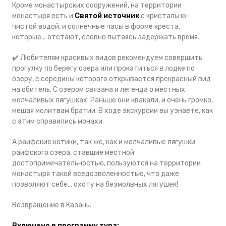
Кроме монастырских сооружений, на территории
монастыря есть и
Святой источник
с кристально-
чистой водой, и солнечные часы в форме креста,
которые... отстают, словно пытаясь задержать время.
✔️ Любителям красивых видов рекомендуем совершить
прогулку по берегу озера или прокатиться в лодке по
озеру, с середины которого открывается прекрасный вид
на обитель. С озером связана и легенда о местных
молчаливых лягушках. Раньше они квакали, и очень громко,
мешая молитвам братии. В ходе экскурсии вы узнаете, как
с этим справились монахи.
А раифские котики, так же, как и молчаливые лягушки
раифского озера, ставшие местной
достопримечательностью, пользуются на территории
монастыря такой вседозволенностью, что даже
позволяют себе… охоту на безмолвных лягушек!
Возвращение в Казань
.
Включено в программу тура: