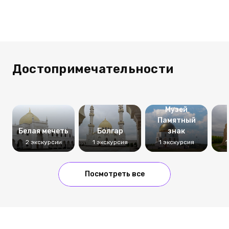
Достопримечательности
Музей
Памятный
Белая мечеть
Болгар
знак
2 экскурсии
1 экскурсия
1 экскурсия
1
Посмотреть все