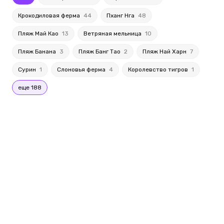
Крокодиловая ферма
44
Пханг Нга
48
Пляж Май Као
13
Ветряная мельница
10
Пляж Банана
3
Пляж Банг Тао
2
Пляж Най Харн
7
Сурин
1
Слоновья ферма
4
Королевство тигров
1
еще 188