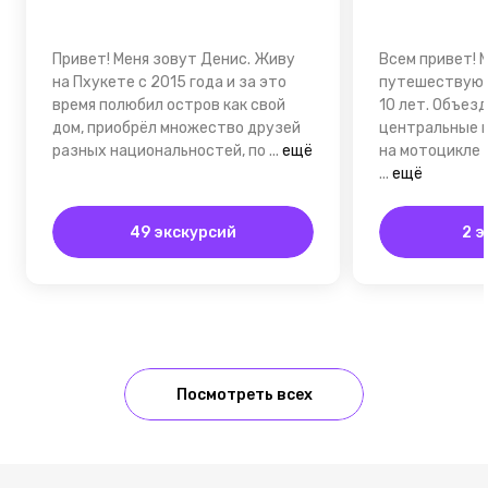
Привет! Меня зовут Денис. Живу
Всем привет! М
на Пхукете с 2015 года и за это
путешествую 
время полюбил остров как свой
10 лет. Объез
дом, приобрёл множество друзей
центральные 
разных национальностей, по
...
ещё
на мотоцикле 
...
ещё
49 экскурсий
2 э
Посмотреть всех