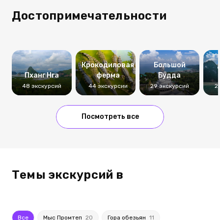
Достопримечательности
Крокодиловая
Большой
Пханг Нга
ферма
Будда
48 экскурсий
44 экскурсии
29 экскурсий
2
Посмотреть все
Темы экскурсий в
Все
Мыс Промтеп
20
Гора обезьян
11