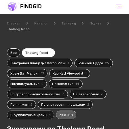
Главная
Каталог
Таиланд
Пхукет
Thalang Road
Все
Thalang Road
1
Смотровая площадка Karon View
1
Большой Будда
29
Храм Ват Чалонг
17
Kao Kad Viewpoint
1
Индивидуальные
2
Пешеходные
14
По достопримечательностям
3
На автомобиле
6
По пляжам
2
По смотровым площадкам
2
В буддистские храмы
1
еще 188