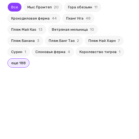
Все
Мыс Промтеп
20
Гора обезьян
11
Крокодиловая ферма
44
Пханг Нга
48
Пляж Май Као
13
Ветряная мельница
10
Пляж Банана
3
Пляж Банг Тао
2
Пляж Най Харн
7
Сурин
1
Слоновья ферма
4
Королевство тигров
1
еще 188