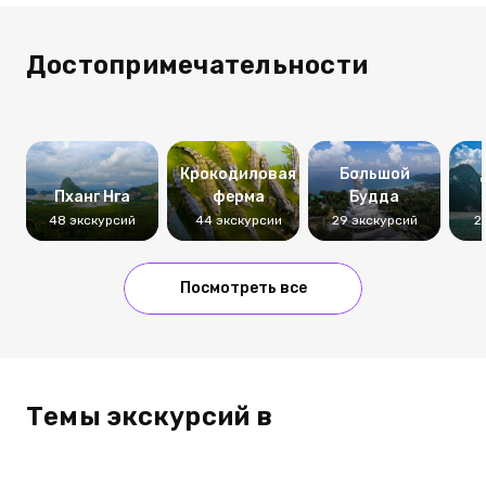
Достопримечательности
Крокодиловая
Большой
Пханг Нга
ферма
Будда
48 экскурсий
44 экскурсии
29 экскурсий
2
Посмотреть все
Темы экскурсий в