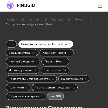
Главная
Каталог
Таиланд
Пхукет
Смотровая площадка Karon View
Все
Смотровая площадка Karon View
1
Большой Будда
29
Храм Ват Чалонг
17
Kao Kad Viewpoint
1
Thalang Road
1
Индивидуальные
2
Пешеходные
14
По достопримечательностям
3
На автомобиле
6
По пляжам
2
По смотровым площадкам
2
В буддистские храмы
1
еще 188