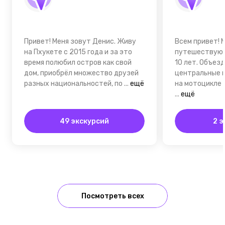
Привет! Меня зовут Денис. Живу
Всем привет! М
на Пхукете с 2015 года и за это
путешествую 
время полюбил остров как свой
10 лет. Объез
дом, приобрёл множество друзей
центральные 
разных национальностей, по
...
ещё
на мотоцикле 
...
ещё
49 экскурсий
2 э
Посмотреть всех