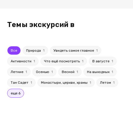
Темы экскурсий в
Все
Природа
1
Увидеть самое главное
1
Активности
1
Что ещё посмотреть
1
В августе
1
Летние
1
Осенью
1
Весной
1
На выходных
1
Тан Садет
1
Монастыри, церкви, храмы
1
Летом
1
еще 6