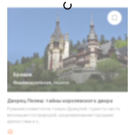
Брашов
Индивидуальная
,
пешком
Дворец Пелеш: тайны королевского двора
Румыния славится не только Дракулой, туристы часто
восхищаются природой, средневековыми городами,
крепостями и з...