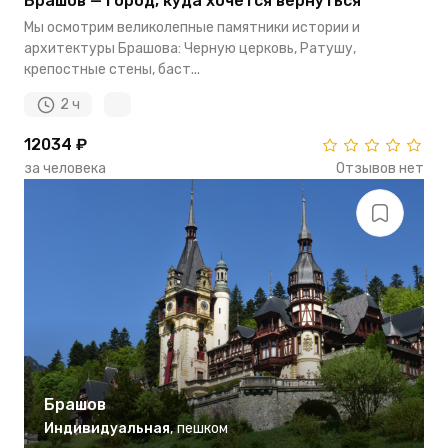
Брашов — город, куда хочется вернуться
Мы осмотрим великолепные памятники истории и
архитектуры Брашова: Черную церковь, Ратушу,
крепостные стены, баст...
2 ч
12034 ₽
за человека
Отзывов нет
Брашов
Индивидуальная
,
пешком