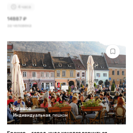
4 часа
14887 ₽
за человека
Брашов
Индивидуальная
,
пешком