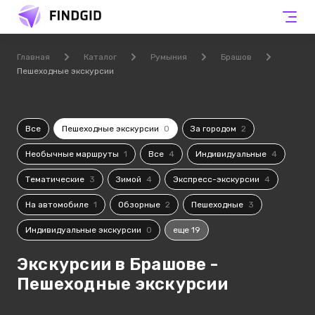
Главная
Каталог
Румыния
Брашов
Пешеходные экскурсии
Все
Пешеходные экскурсии
0
За городом
2
Необычные маршруты
1
Все
4
Индивидуальные
4
Тематические
3
Зимой
4
Экспресс-экскурсии
4
На автомобиле
1
Обзорные
2
Пешеходные
3
Индивидуальные экскурсии
0
еще 19
Экскурсии в Брашове -
Пешеходные экскурсии