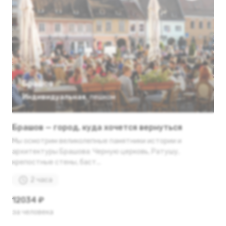
Брашов
Индивидуальная
,
пешком
Брашов — город, куда хочется вернуться
Мы осмотрим великолепные памятники истории и
архитектуры Брашова: Черную церковь, Ратушу,
крепостные стены, баст...
2 часа
12034 ₽
за человека