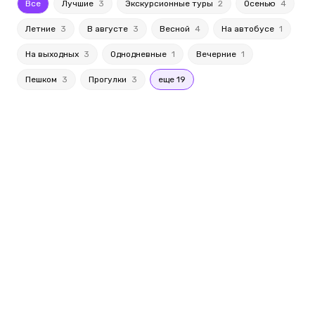
Все
Лучшие
3
Экскурсионные туры
2
Осенью
4
Летние
3
В августе
3
Весной
4
На автобусе
1
На выходных
3
Однодневные
1
Вечерние
1
Пешком
3
Прогулки
3
еще 19