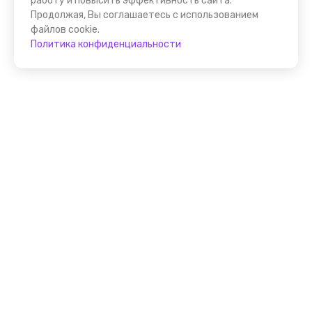
работу и повысить эффективность сайта.
Продолжая, Вы соглашаетесь с использованием
файлов cookie.
Политика конфиденциальности
Присоединяйтесь к
FindGid!
Размещайте свои экскурсии уже прямо сейчас!
Стать гидом на FindGid