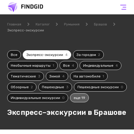
Главная
Каталог
Румыния
Брашов
Экспресс-экскурсии
Все
Экспресс-экскурсии
4
За городом
2
Необычные маршруты
1
Все
4
Индивидуальные
4
Тематические
3
Зимой
4
На автомобиле
1
Обзорные
2
Пешеходные
3
Пешеходные экскурсии
0
Индивидуальные экскурсии
0
еще 19
Экспресс–экскурсии в Брашове