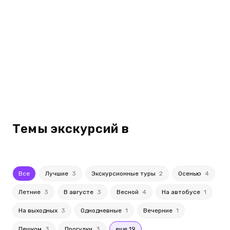
Темы экскурсий в
Все
Лучшие
3
Экскурсионные туры
2
Осенью
4
Летние
3
В августе
3
Весной
4
На автобусе
1
На выходных
3
Однодневные
1
Вечерние
1
Пешком
3
Прогулки
3
еще 19