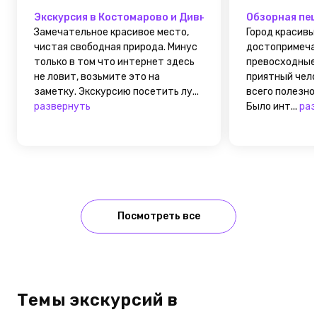
Экскурсия в Костомарово и Дивногорье из Воронежа
Обзорная пеш
Замечательное красивое место,
Город красивы
чистая свободная природа. Минус
достопримеча
только в том что интернет здесь
превосходные.
не ловит, возьмите это на
приятный чело
заметку. Экскурсию посетить лу...
всего полезно
развернуть
Было инт...
раз
Посмотреть все
Темы экскурсий в