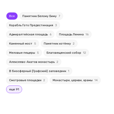
Все
Памятник Белому Биму
7
Корабль Гото Предестинация
3
Адмиралтейская площадь
6
Площадь Ленина
16
Каменный мост
5
Памятник котёнку
2
Меловые пещеры
5
Благовещенский собор
12
Алексеево-Акатов монастырь
2
В биосферный (Графский) заповедник
1
Смотровые площадки
2
Монастыри, церкви, храмы
14
еще 91