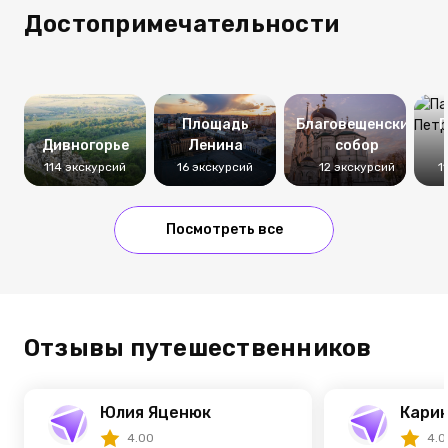
Достопримечательности
Площадь
Благовещенский
П
Дивногорье
Ленина
собор
114 экскурсий
16 экскурсий
12 экскурсий
1
Посмотреть все
Отзывы путешественников
Юлия Яценюк
Карин
4.00
4.0