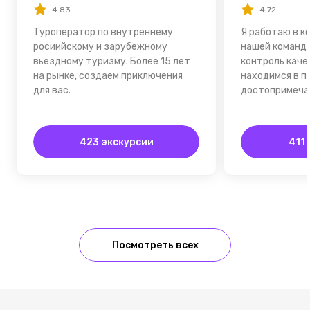
4.83
4.72
Туроператор по внутреннему
Я работаю в к
росиийскому и зарубежному
нашей команд
вьездному туризму. Более 15 лет
контроль каче
на рынке, создаем приключения
находимся в п
для вас.
достопримеча
423 экскурсии
411
Посмотреть всех