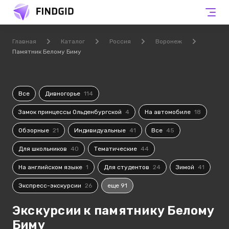
Главная
Каталог
Россия
Воронеж
Памятник Белому Биму
Все
Дивногорье
114
Замок принцессы Ольденбургской
4
На автомобиле
18
Обзорные
21
Индивидуальные
41
Все
45
Для школьников
40
Тематические
44
На английском языке
1
Для студентов
24
Зимой
41
Экспресс-экскурсии
26
еще 91
Экскурсии к памятнику Белому
Биму