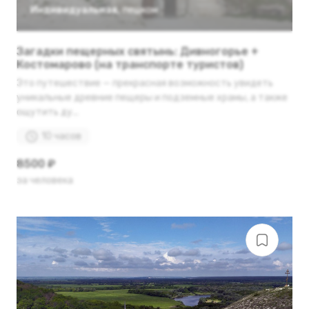
Индивидуальная
,
пешком
Загадки пещерных святынь: Дивногорье +
Костомарово (на транспорте туристов)
Это путешествие — прекрасная возможность увидеть
уникальные древние пещеры и подземные храмы, а также
ощутить ду...
10 часов
8500 ₽
за человека