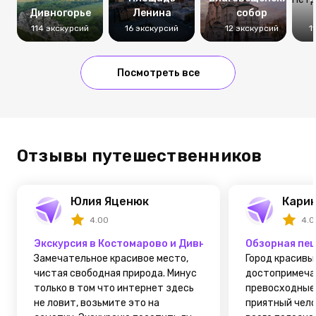
Дивногорье
Ленина
собор
114 экскурсий
16 экскурсий
12 экскурсий
1
Посмотреть все
Отзывы путешественников
Юлия Яценюк
Карин
4.00
4.0
Экскурсия в Костомарово и Дивногорье из Воронежа
Обзорная пеш
Замечательное красивое место,
Город красивы
чистая свободная природа. Минус
достопримеча
только в том что интернет здесь
превосходные.
не ловит, возьмите это на
приятный чело