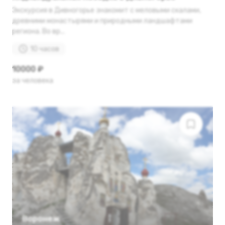
Экскурсия в Дивногорье знакомит с меловыми скалами,
древними монастырями и природными ландшафтами
региона. Во вр...
10 часов
10000 ₽
за человека
Воронеж