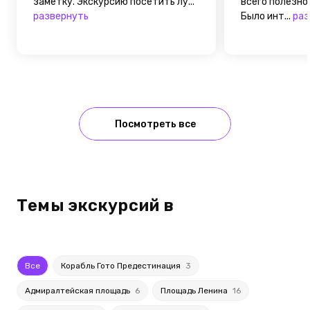
заметку. Экскурсию посетить лу...
всего полезно
развернуть
Было инт...
раз
Посмотреть все
Темы экскурсий в
Все
Корабль Гото Предестинация
3
Адмиралтейская площадь
6
Площадь Ленина
16