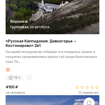
Воронеж
Групповая
,
на автобусе
«Русская Каппадокия: Дивногорье —
Костомарово» 2в1
На нашей экскурсии вы побываете в пещерных храмах и
на руинах средневековых крепостей среди белоснежных
скал. По...
12 ч
4100 ₽
за человека
Отзывов нет