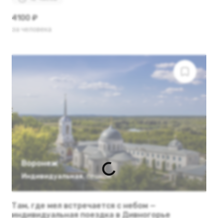
4100 ₽
за человека
Воронеж
Индивидуальная
,
пешком
Там, где мел встречается с небом —
индивидуальная поездка в Дивногорье