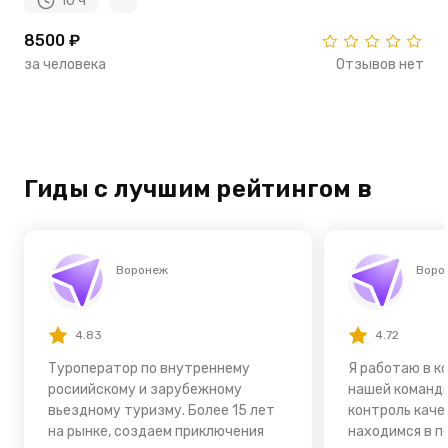
10 ч
8500 ₽
за человека
Отзывов нет
Гиды с лучшим рейтингом в
Воронеж
Воро
4.83
4.72
Туроператор по внутреннему
Я работаю в к
росиийскому и зарубежному
нашей команд
вьездному туризму. Более 15 лет
контроль каче
на рынке, создаем приключения
находимся в п