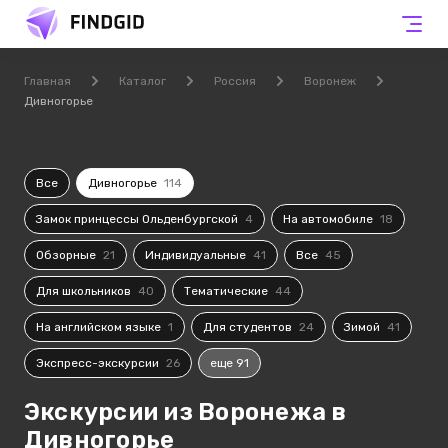
Главная
Каталог
Россия
Воронеж
Дивногорье
Все
Дивногорье
114
Замок принцессы Ольденбургской
4
На автомобиле
18
Обзорные
21
Индивидуальные
41
Все
45
Для школьников
40
Тематические
44
На английском языке
1
Для студентов
24
Зимой
41
Экспресс-экскурсии
26
еще 91
Экскурсии из Воронежа в
Дивногорье