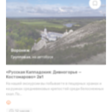
Воронеж
Групповая
,
на автобусе
«Русская Каппадокия: Дивногорье —
Костомарово» 2в1
На нашей экскурсии вы побываете в пещерных храмах и
на руинах средневековых крепостей среди белоснежных
скал. По...
12 часов