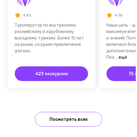
4.83
4.78
Туроператор по внутреннему
Наша цель - д
росиийскому и зарубежному
максимум впе
вьездному туризму. Более 15 лет
и знаний. Поэ
на рынке, создаем приключения
включено боль
для вас.
дополнительны
Поэ
...
ещё
423 экскурсии
75 
Посмотреть всех