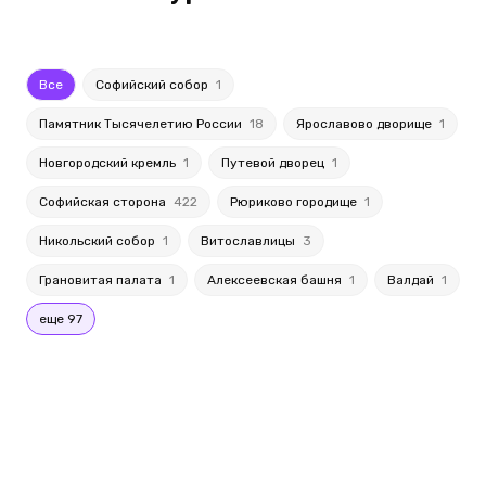
Все
Софийский собор
1
Памятник Тысячелетию России
18
Ярославово дворище
1
Новгородский кремль
1
Путевой дворец
1
Софийская сторона
422
Рюриково городище
1
Никольский собор
1
Витославлицы
3
Грановитая палата
1
Алексеевская башня
1
Валдай
1
еще 97