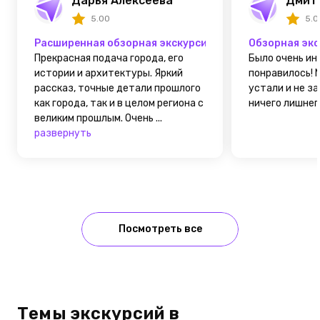
Дарья Алексеева
Дмит
5.00
5.0
Расширенная обзорная экскурсия на транспорте по В
Обзорная экс
Прекрасная подача города, его
Было очень ин
истории и архитектуры. Яркий
понравилось! 
рассказ, точные детали прошлого
устали и не за
как города, так и в целом региона с
ничего лишнего!
великим прошлым. Очень ...
развернуть
Посмотреть все
Темы экскурсий в