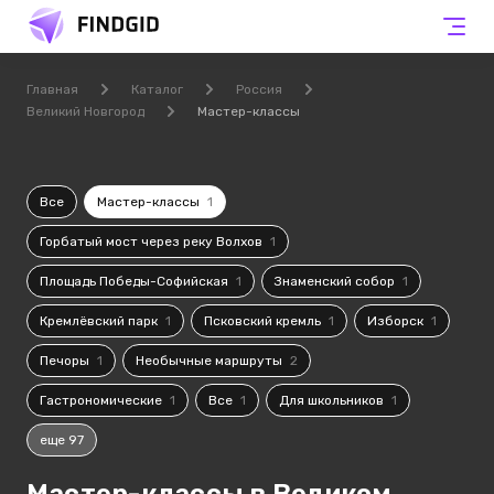
Главная
Каталог
Россия
Великий Новгород
Мастер-классы
Все
Мастер-классы
1
Горбатый мост через реку Волхов
1
Площадь Победы-Софийская
1
Знаменский собор
1
Кремлёвский парк
1
Псковский кремль
1
Изборск
1
Печоры
1
Необычные маршруты
2
Гастрономические
1
Все
1
Для школьников
1
еще 97