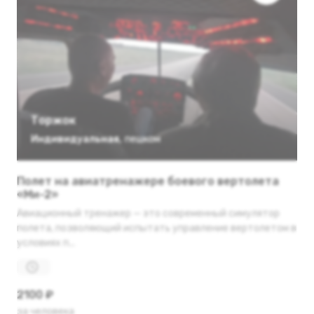
Торжок
Индивидуальная
,
пешком
Полет на авиатренажере боевого вертолета
«Ми-2»
Авиационный тренажер — это современный симулятор
полета, позволяющий испытать управление вертолетом в
условиях п...
2100 ₽
за человека