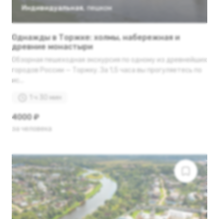
Индивидуальная
,
пешком
Однажды в Торжке: холмы, набережная и
древние монастыри
Обзорная пешеходная экскурсия по одному из древнейших
городов России — Торжку. За 1,5 часа вы прогуляетесь по
ис...
1 ч 30 мин
4000 ₽
за человека