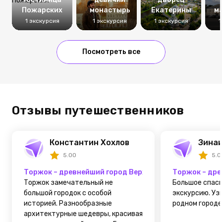
Пожарских
монастырь
Екатерины
м
1 экскурсия
1 экскурсия
1 экскурсия
1
Посмотреть все
Отзывы путешественников
Константин Хохлов
Зинаи
5.00
5.0
Торжок – древнейший город Верхневолжья
Торжок – др
Торжок замечательный не
Большое спас
большой городок с особой
экскурсию. Уз
историей. Разнообразные
родном городе..
архитектурные шедевры, красивая