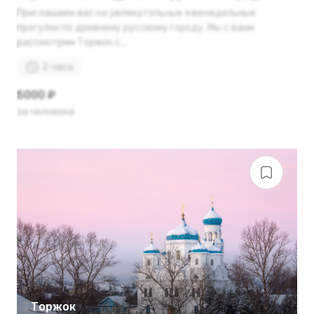
Приглашаем вас на увлекательные еженедельные
прогулки по древнему русскому городу. Мы с вами
рассмотрим Торжок с...
2 часа
5000 ₽
за человека
Торжок