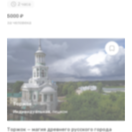
2 часа
5000 ₽
за человека
Торжок
Индивидуальная
,
пешком
Торжок — магия древнего русского города