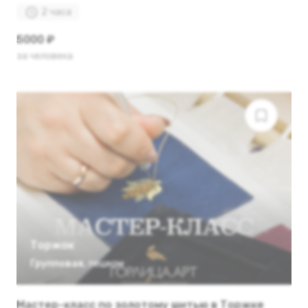
2 часа
5000 ₽
за человека
Торжок
Групповая
,
пешком
Мастер-класс по золотому шитью в Торжке