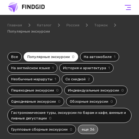
Главная
Каталог
Россия
Торжок
Популярные экскурсии
Все
Популярные экскурсии
0
На автомобиле
1
На английском языке
1
История и архитектура
1
Необычные маршруты
1
Со скидкой
2
Пешеходные экскурсии
0
Индивидуальные экскурсии
0
Однодневные экскурсии
0
Обзорные экскурсии
0
Гастрономические туры, экскурсии по барам и кафе, винные и
пивные дегустации
0
Групповые сборные экскурсии
0
еще 36