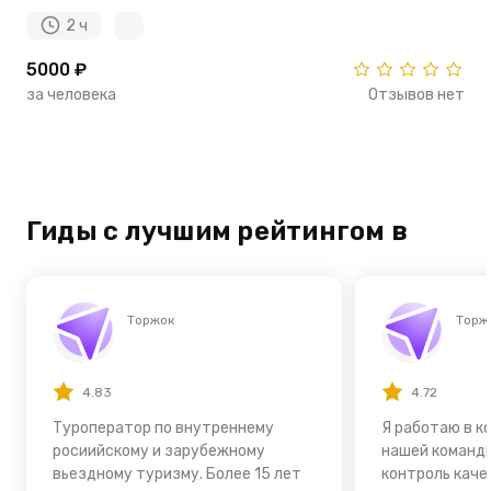
2 ч
5000 ₽
за человека
Отзывов нет
Гиды с лучшим рейтингом в
Торжок
Торж
4.83
4.72
Туроператор по внутреннему
Я работаю в к
росиийскому и зарубежному
нашей команд
вьездному туризму. Более 15 лет
контроль каче