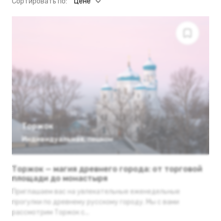
Cортировать по:
Цене
Торжок
Индивидуальная
,
пешком
Торжок — магия древнего города: от торговой
площади до монастыря
Приглашаем вас на увлекательные еженедельные
прогулки по древнему русскому городу. Мы с вами
рассмотрим Торжок с...