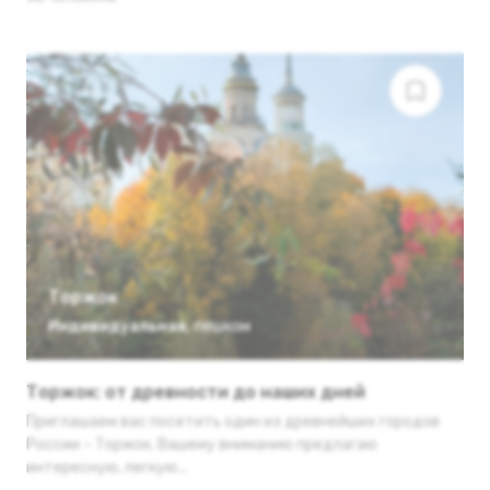
Торжок
Индивидуальная
,
пешком
Торжок: от древности до наших дней
Приглашаем вас посетить один из древнейших городов
России – Торжок. Вашему вниманию предлагаю
интересную, легкую...