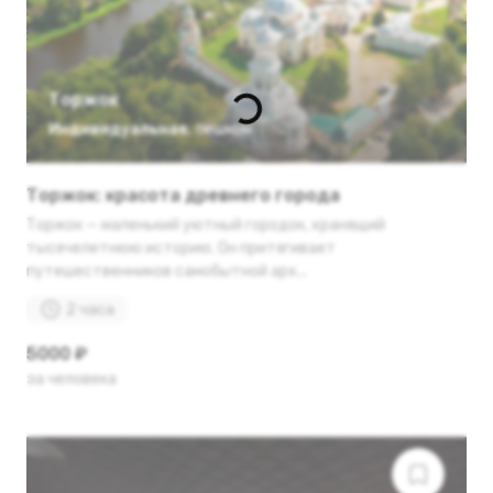
Торжок
Индивидуальная
,
пешком
Торжок: красота древнего города
Торжок — маленький уютный городок, хранящий
тысячелетнюю историю. Он притягивает
путешественников самобытной арх...
2 часа
5000 ₽
за человека