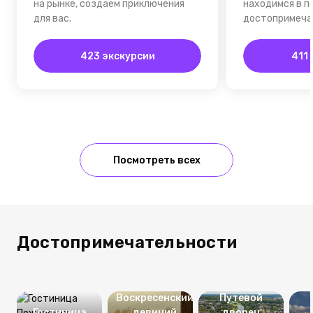
на рынке, создаем приключения
находимся в п
для вас.
достопримеча
423 экскурсии
411
Посмотреть всех
Достопримечательности
Воскресенский
Путевой
Гостиница
девичий
дворец