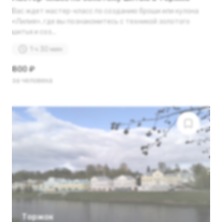
Вас ждет мастер-класс по созданию броши или кулона
«Лилия», где вы познакомитесь с техникой золотого
шитья и соз...
1 ч 30 мин
800 ₽
за человека
Торжок